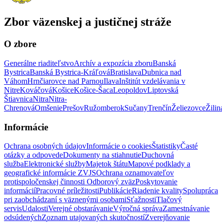
Zbor väzenskej a justičnej stráže
O zbore
Generálne riaditeľstvo
Archív a expozícia zboru
Banská
Bystrica
Banská Bystrica-Kráľová
Bratislava
Dubnica nad
Váhom
Hrnčiarovce nad Parnou
Ilava
Inštitút vzdelávania v
Nitre
Kováčová
Košice
Košice-Šaca
Leopoldov
Liptovská
Štiavnica
Nitra
Nitra-
Chrenová
Omšenie
Prešov
Ružomberok
Sučany
Trenčín
Želiezovce
Žilin
Informácie
Ochrana osobných údajov
Informácie o cookies
Štatistiky
Časté
otázky a odpovede
Dokumenty na stiahnutie
Duchovná
služba
Elektronické služby
Majetok štátu
Mapové podklady a
geografické informácie ZVJS
Ochrana oznamovateľov
protispoločenskej činnosti
Odborový zväz
Poskytovanie
informácií
Pracovné príležitosti
Publikácie
Riadenie kvality
Spolupráca
pri zaobchádzaní s väznenými osobami
Sťažnosti
Tlačový
servis
Udalosti
Verejné obstarávanie
Výročná správa
Zamestnávanie
odsúdených
Zoznam utajovaných skutočností
Zverejňovanie