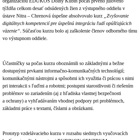
organizáciou EDUKOS Dolný Kubín počas prvého júlového
týždňa celkom desať odsúdených žien z výstupného oddielu v
ústave Nitra – Chrenová úspešne absolvovalo kurz
„Zvyšovanie
digitálnych kompetencií pre úspešnú integráciu ľudí opúšťajúcich
väzenie“
. Súčasťou kurzu bolo aj zaškolenie členov odborného tímu
vo výstupnom oddiele.
Účastníčky sa počas kurzu oboznámili so základnými a bežne
dostupnými prvkami informačno-komunikačných technológií;
komunikačnými nástrojmi a spôsobmi ich využitia či prácou s nimi
pri interakcii s ľuďmi a robotmi; postupmi starostlivosti či riešením
problémov so zariadením (aj z hľadiska vlastnej bezpečnosti
a ochrany) a vyhľadávaním vhodnej podpory pri problémoch,
základmi práce s textami, číslami a obrázkami.
Prototyp vzdelávacieho kurzu v rozsahu siedmych vyučovacích