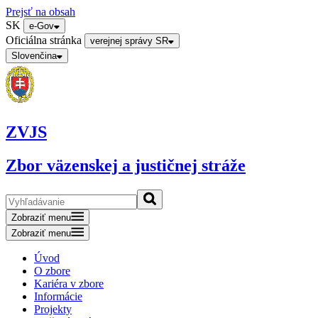
Prejsť na obsah
SK
e-Gov
Oficiálna stránka
verejnej správy SR
Slovenčina
ZVJS
Zbor väzenskej a justičnej stráže
Zobraziť menu
Zobraziť menu
Úvod
O zbore
Kariéra v zbore
Informácie
Projekty