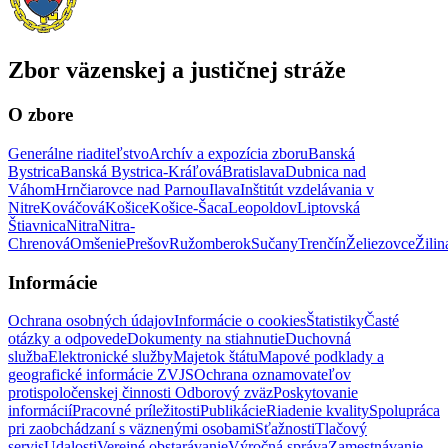
Zbor väzenskej a justičnej stráže
O zbore
Generálne riaditeľstvo
Archív a expozícia zboru
Banská
Bystrica
Banská Bystrica-Kráľová
Bratislava
Dubnica nad
Váhom
Hrnčiarovce nad Parnou
Ilava
Inštitút vzdelávania v
Nitre
Kováčová
Košice
Košice-Šaca
Leopoldov
Liptovská
Štiavnica
Nitra
Nitra-
Chrenová
Omšenie
Prešov
Ružomberok
Sučany
Trenčín
Želiezovce
Žilin
Informácie
Ochrana osobných údajov
Informácie o cookies
Štatistiky
Časté
otázky a odpovede
Dokumenty na stiahnutie
Duchovná
služba
Elektronické služby
Majetok štátu
Mapové podklady a
geografické informácie ZVJS
Ochrana oznamovateľov
protispoločenskej činnosti
Odborový zväz
Poskytovanie
informácií
Pracovné príležitosti
Publikácie
Riadenie kvality
Spolupráca
pri zaobchádzaní s väznenými osobami
Sťažnosti
Tlačový
servis
Udalosti
Verejné obstarávanie
Výročná správa
Zamestnávanie