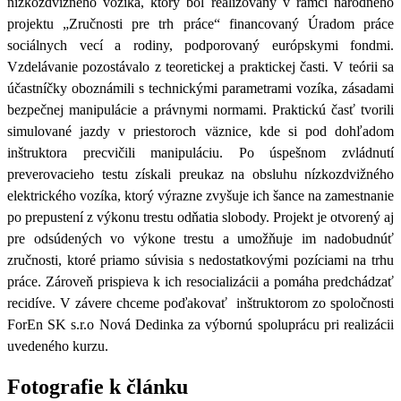
nízkozdvižného vozíka, ktorý bol realizovaný v rámci národného
projektu „Zručnosti pre trh práce“ financovaný Úradom práce
sociálnych vecí a rodiny, podporovaný európskymi fondmi.
Vzdelávanie pozostávalo z teoretickej a praktickej časti. V teórii sa
účastníčky oboznámili s technickými parametrami vozíka, zásadami
bezpečnej manipulácie a právnymi normami. Praktickú časť tvorili
simulované jazdy v priestoroch väznice, kde si pod dohľadom
inštruktora precvičili manipuláciu. Po úspešnom zvládnutí
preverovacieho testu získali preukaz na obsluhu nízkozdvižného
elektrického vozíka, ktorý výrazne zvyšuje ich šance na zamestnanie
po prepustení z výkonu trestu odňatia slobody. Projekt je otvorený aj
pre odsúdených vo výkone trestu a umožňuje im nadobudnúť
zručnosti, ktoré priamo súvisia s nedostatkovými pozíciami na trhu
práce. Zároveň prispieva k ich resocializácii a pomáha predchádzať
recidíve. V závere chceme poďakovať inštruktorom zo spoločnosti
ForEn SK s.r.o Nová Dedinka za výbornú spoluprácu pri realizácii
uvedeného kurzu.
Fotografie k článku