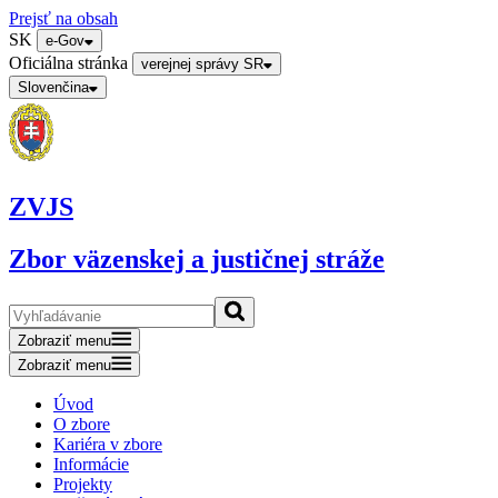
Prejsť na obsah
SK
e-Gov
Oficiálna stránka
verejnej správy SR
Slovenčina
ZVJS
Zbor väzenskej a justičnej stráže
Zobraziť menu
Zobraziť menu
Úvod
O zbore
Kariéra v zbore
Informácie
Projekty