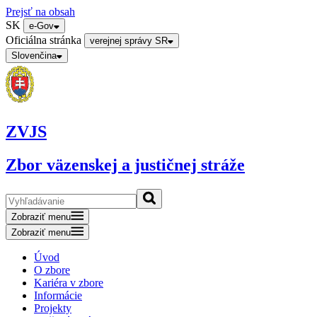
Prejsť na obsah
SK
e-Gov
Oficiálna stránka
verejnej správy SR
Slovenčina
ZVJS
Zbor väzenskej a justičnej stráže
Zobraziť menu
Zobraziť menu
Úvod
O zbore
Kariéra v zbore
Informácie
Projekty