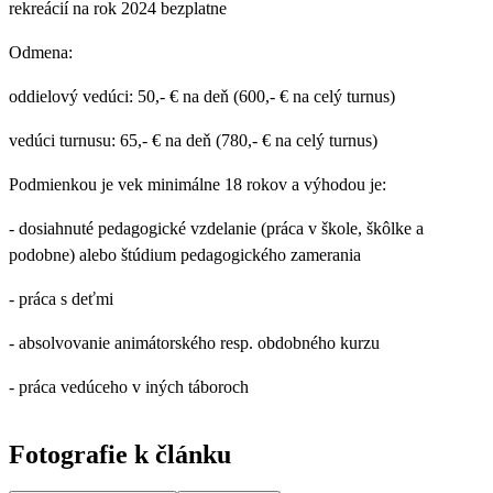
rekreácií na rok 2024 bezplatne
Odmena:
oddielový vedúci: 50,- € na deň (600,- € na celý turnus)
vedúci turnusu: 65,- € na deň (780,- € na celý turnus)
Podmienkou je
vek minimálne 18 rokov
a výhodou je:
- dosiahnuté pedagogické vzdelanie (práca v škole, škôlke a
podobne) alebo štúdium pedagogického zamerania
- práca s deťmi
- absolvovanie animátorského resp. obdobného kurzu
- práca vedúceho v iných táboroch
Fotografie k článku