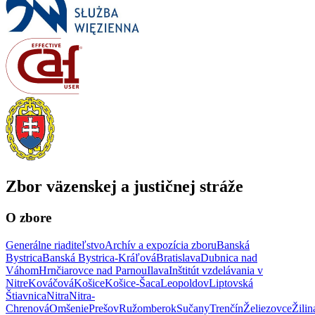
Zbor väzenskej a justičnej stráže
O zbore
Generálne riaditeľstvo
Archív a expozícia zboru
Banská
Bystrica
Banská Bystrica-Kráľová
Bratislava
Dubnica nad
Váhom
Hrnčiarovce nad Parnou
Ilava
Inštitút vzdelávania v
Nitre
Kováčová
Košice
Košice-Šaca
Leopoldov
Liptovská
Štiavnica
Nitra
Nitra-
Chrenová
Omšenie
Prešov
Ružomberok
Sučany
Trenčín
Želiezovce
Žilin