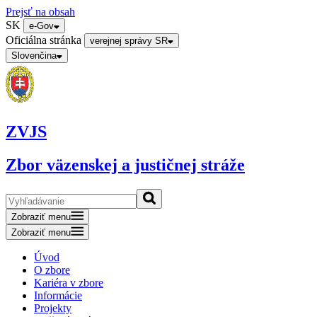
Prejsť na obsah
SK
e-Gov
Oficiálna stránka
verejnej správy SR
Slovenčina
ZVJS
Zbor väzenskej a justičnej stráže
Zobraziť menu
Zobraziť menu
Úvod
O zbore
Kariéra v zbore
Informácie
Projekty