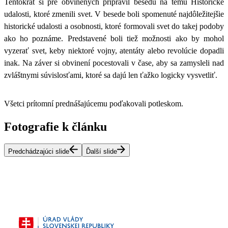
Tentokrát si pre obvinených pripravil besedu na tému
Historické
udalosti, ktoré zmenili svet.
V besede boli spomenuté najdôležitejšie
historické udalosti a osobnosti, ktoré formovali svet do takej podoby
ako ho poznáme.
Predstavené boli tiež možnosti ako by mohol
vyzerať svet, keby niektoré vojny, atentáty alebo revolúcie dopadli
inak.
Na záver si obvinení pocestovali v čase, aby sa zamysleli nad
zvláštnymi súvislosťami, ktoré sa dajú len ťažko logicky vysvetliť.
Všetci prítomní prednášajúcemu poďakovali potleskom.
Fotografie k článku
Predchádzajúci slide
Ďalší slide