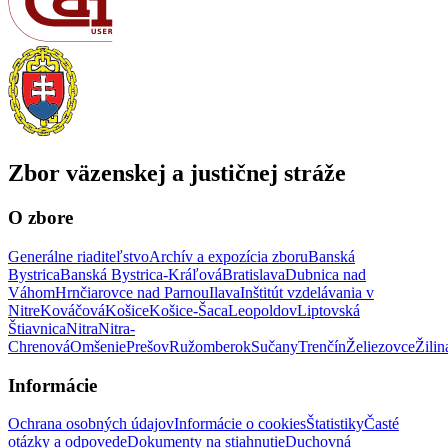
Zbor väzenskej a justičnej stráže
O zbore
Generálne riaditeľstvo
Archív a expozícia zboru
Banská
Bystrica
Banská Bystrica-Kráľová
Bratislava
Dubnica nad
Váhom
Hrnčiarovce nad Parnou
Ilava
Inštitút vzdelávania v
Nitre
Kováčová
Košice
Košice-Šaca
Leopoldov
Liptovská
Štiavnica
Nitra
Nitra-
Chrenová
Omšenie
Prešov
Ružomberok
Sučany
Trenčín
Želiezovce
Žilin
Informácie
Ochrana osobných údajov
Informácie o cookies
Štatistiky
Časté
otázky a odpovede
Dokumenty na stiahnutie
Duchovná