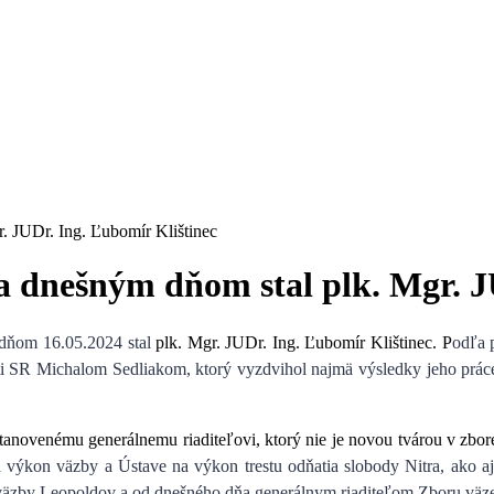
. JUDr. Ing. Ľubomír Klištinec
 dnešným dňom stal plk. Mgr. JU
a dňom
16.05.2024 stal
plk. Mgr. JUDr. Ing. Ľubomír Klištinec
. P
odľa 
sti SR Michalom Sedliakom
, ktorý vyzdvihol najmä výsledky jeho prá
stanovenému generálnemu riaditeľovi, ktorý nie je novou tvárou v zbor
 výkon väzby a Ústave na výkon trestu odňatia slobody Nitra, ako aj
väzby Leopoldov a od dnešného dňa generálnym riaditeľom Zboru väzens