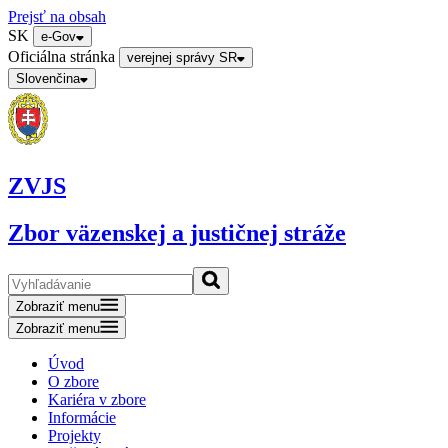
Prejsť na obsah
SK
e-Gov
Oficiálna stránka
verejnej správy SR
Slovenčina
ZVJS
Zbor väzenskej a justičnej stráže
Zobraziť menu
Zobraziť menu
Úvod
O zbore
Kariéra v zbore
Informácie
Projekty