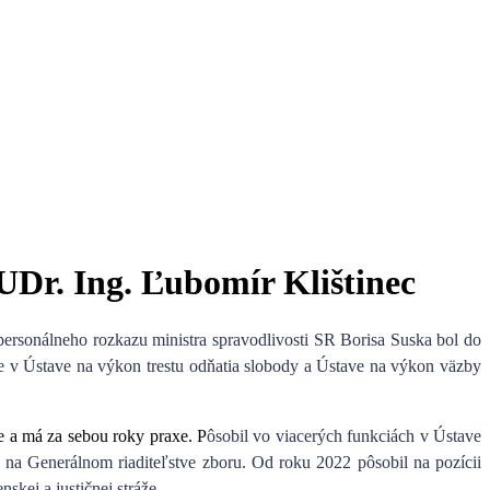
Dr. Ing. Ľubomír Klištinec
personálneho rozkazu
ministra spravodlivosti SR Borisa Suska
bol do
ce v Ústave na výkon trestu odňatia slobody a Ústave na výkon väzby
e a má za sebou roky praxe. P
ôsobil vo viacerých funkciách v Ústave
 na Generálnom riaditeľstve zboru. Od roku 2022 pôsobil na pozícii
kej a justičnej stráže.