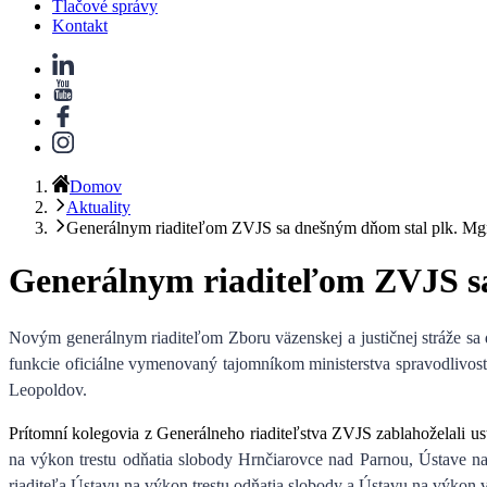
Tlačové správy
Kontakt
Domov
Aktuality
Generálnym riaditeľom ZVJS sa dnešným dňom stal plk. Mgr
Generálnym riaditeľom ZVJS sa
Novým generálnym riaditeľom Zboru väzenskej a justičnej stráže s
funkcie oficiálne vymenovaný
tajomníkom ministerstva spravodlivo
Leopoldov.
Prítomní kolegovia z Generálneho riaditeľstva ZVJS zablahoželali u
na výkon trestu odňatia slobody Hrnčiarovce nad Parnou, Ústave na
riaditeľa Ústavu na výkon trestu odňatia slobody a Ústavu na výkon 