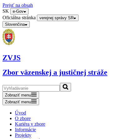
Prejsť na obsah
SK
e-Gov
Oficiálna stránka
verejnej správy SR
Slovenčina
ZVJS
Zbor väzenskej a justičnej stráže
Zobraziť menu
Zobraziť menu
Úvod
O zbore
Kariéra v zbore
Informácie
Projekty