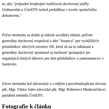
to, aby
"prípadné konfesijné rozličnosti duchovnej služby
Ordinariátu a ÚstrEPS neboli prekážkou v tvorbe spoločného
dokumentu."
Počas stretnutia sa dotkli aj otázok sociálnej oblasti, pričom
generálny duchovný rozprával o idei
"hospicu" pre vyslúžilých
príslušníkov silových rezortov SR
, ktorí sú na to odkázaní a
generálny duchovný spomenul aj možnosť spolupráce pri
organizácii letných táborov pre deti príslušníkov a zamestnancov v
Santovke.
Záver stretnutia bol slávnostný a s milým a povzbudzujúcim slovom
plk. Mgr. Viktor Sabo odovzdal plk. Mgr. Róbertovi Mudrončekovi
pamätnú medailu ÚstrEPS
.
Fotografie k článku