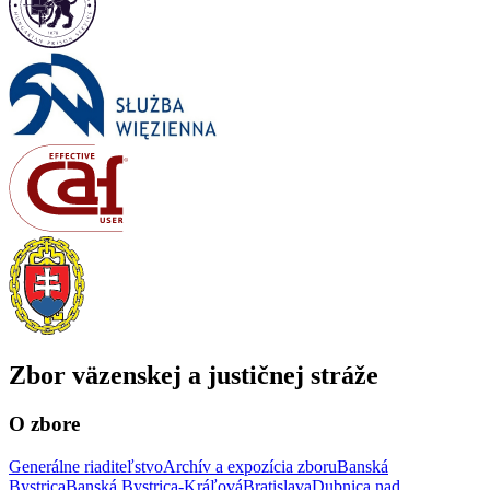
Zbor väzenskej a justičnej stráže
O zbore
Generálne riaditeľstvo
Archív a expozícia zboru
Banská
Bystrica
Banská Bystrica-Kráľová
Bratislava
Dubnica nad