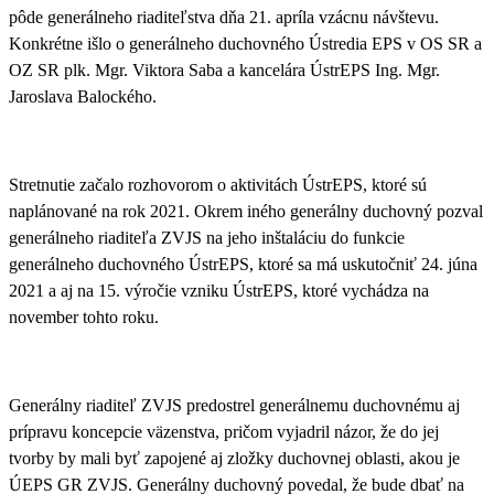
pôde generálneho riaditeľstva dňa 21. apríla vzácnu návštevu.
Konkrétne išlo o
generálneho duchovného Ústredia EPS v OS SR a
OZ SR plk. Mgr. Viktora Saba a kancelára ÚstrEPS Ing. Mgr.
Jaroslava Balockého
.
Stretnutie začalo rozhovorom o aktivitách ÚstrEPS, ktoré sú
naplánované na rok 2021. Okrem iného generálny duchovný pozval
generálneho riaditeľa ZVJS na jeho
inštaláciu do funkcie
generálneho duchovného ÚstrEPS
, ktoré sa má uskutočniť 24. júna
2021 a aj na
15. výročie vzniku ÚstrEPS
, ktoré vychádza na
november tohto roku.
Generálny riaditeľ ZVJS predostrel generálnemu duchovnému aj
prípravu koncepcie väzenstva, pričom vyjadril názor, že do jej
tvorby by mali byť zapojené aj zložky duchovnej oblasti, akou je
ÚEPS GR ZVJS. Generálny duchovný povedal, že bude dbať na