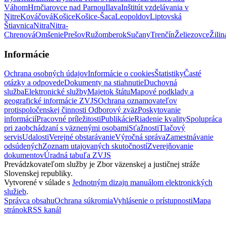
Váhom
Hrnčiarovce nad Parnou
Ilava
Inštitút vzdelávania v
Nitre
Kováčová
Košice
Košice-Šaca
Leopoldov
Liptovská
Štiavnica
Nitra
Nitra-
Chrenová
Omšenie
Prešov
Ružomberok
Sučany
Trenčín
Želiezovce
Žilin
Informácie
Ochrana osobných údajov
Informácie o cookies
Štatistiky
Časté
otázky a odpovede
Dokumenty na stiahnutie
Duchovná
služba
Elektronické služby
Majetok štátu
Mapové podklady a
geografické informácie ZVJS
Ochrana oznamovateľov
protispoločenskej činnosti
Odborový zväz
Poskytovanie
informácií
Pracovné príležitosti
Publikácie
Riadenie kvality
Spolupráca
pri zaobchádzaní s väznenými osobami
Sťažnosti
Tlačový
servis
Udalosti
Verejné obstarávanie
Výročná správa
Zamestnávanie
odsúdených
Zoznam utajovaných skutočností
Zverejňovanie
dokumentov
Úradná tabuľa ZVJS
Prevádzkovateľom služby je Zbor väzenskej a justičnej stráže
Slovenskej republiky.
Vytvorené v súlade s
Jednotným dizajn manuálom elektronických
služieb
.
Správca obsahu
Ochrana súkromia
Vyhlásenie o prístupnosti
Mapa
stránok
RSS kanál