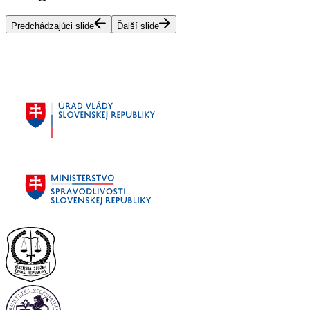
Predchádzajúci slide
Ďalší slide