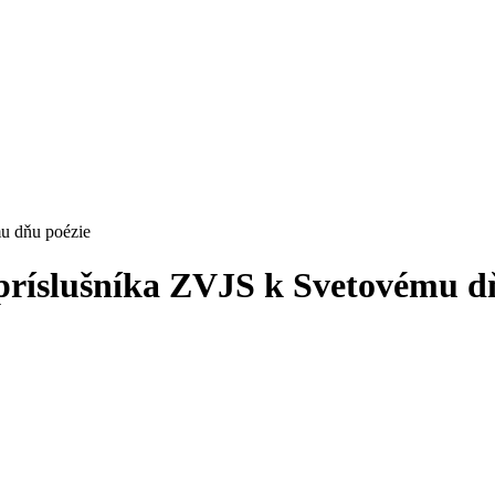
u dňu poézie
príslušníka ZVJS k Svetovému d