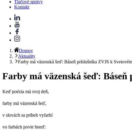
Tlačové správy
Kontakt
Domov
Aktuality
Farby má väzenská šeď: Báseň príslušníka ZVJS k Svetovém
Farby má väzenská šeď: Báseň 
Keď poézia má svoj deň,
farby má väzenská šeď,
v slovách sa príbeh vyfarbí
vo farbách povie hneď: