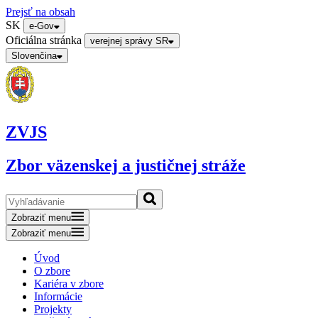
Prejsť na obsah
SK
e-Gov
Oficiálna stránka
verejnej správy SR
Slovenčina
ZVJS
Zbor väzenskej a justičnej stráže
Zobraziť menu
Zobraziť menu
Úvod
O zbore
Kariéra v zbore
Informácie
Projekty