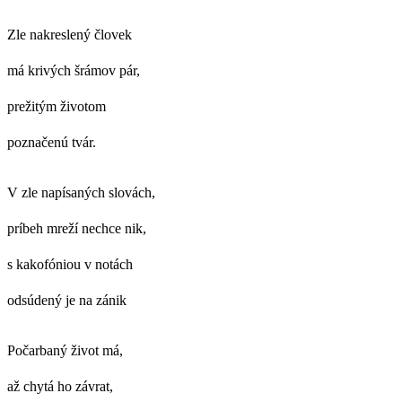
Zle nakreslený človek
má krivých šrámov pár,
prežitým životom
poznačenú tvár.
V zle napísaných slovách,
príbeh mreží nechce nik,
s kakofóniou v notách
odsúdený je na zánik
Počarbaný život má,
až chytá ho závrat,