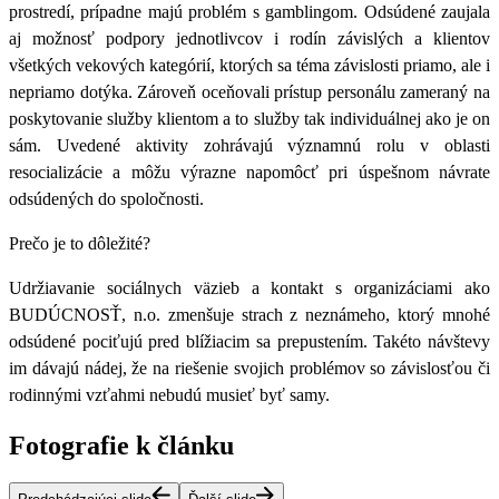
prostredí, prípadne majú problém s gamblingom. Odsúdené zaujala
aj možnosť podpory jednotlivcov i rodín závislých a klientov
všetkých vekových kategórií, ktorých sa téma závislosti priamo, ale i
nepriamo dotýka. Zároveň oceňovali prístup personálu zameraný na
poskytovanie služby klientom a to služby tak individuálnej ako je on
sám. Uvedené aktivity zohrávajú významnú rolu v oblasti
resocializácie a môžu výrazne napomôcť pri úspešnom návrate
odsúdených do spoločnosti.
Prečo je to dôležité?
Udržiavanie sociálnych väzieb a kontakt s organizáciami ako
BUDÚCNOSŤ, n.o. zmenšuje strach z neznámeho, ktorý mnohé
odsúdené pociťujú pred blížiacim sa prepustením. Takéto návštevy
im dávajú nádej, že na riešenie svojich problémov so závislosťou či
rodinnými vzťahmi nebudú musieť byť samy.
Fotografie k článku