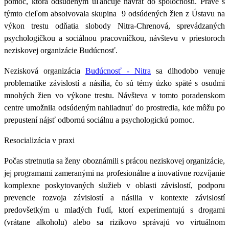
pomoc, ktorá odsúdeným uľahčuje návrat do spoločnosti. Práve s
týmto cieľom absolvovala skupina 9 odsúdených žien z
Ústavu na
výkon trestu odňatia slobody Nitra-Chrenová,
sprevádzaných
psychologičkou a sociálnou pracovníčkou, návštevu v priestoroch
neziskovej organizácie
Budúcnosť
.
Nezisková organizácia
Budúcnosť - Nitra
sa dlhodobo venuje
problematike závislostí a násilia, čo sú témy úzko späté s osudmi
mnohých žien vo výkone trestu. Návšteva v tomto poradenskom
centre umožnila odsúdeným nahliadnuť do prostredia, kde môžu po
prepustení nájsť odbornú sociálnu a psychologickú pomoc.
Resocializácia v praxi
Počas stretnutia sa ženy oboznámili s prácou neziskovej organizácie,
jej programami zameranými na profesionálne a inovatívne rozvíjanie
komplexne poskytovaných služieb v oblasti závislostí, podporu
prevencie rozvoja závislostí a násilia v kontexte závislostí
predovšetkým u mladých ľudí, ktorí experimentujú s drogami
(vrátane alkoholu) alebo sa rizikovo správajú vo virtuálnom