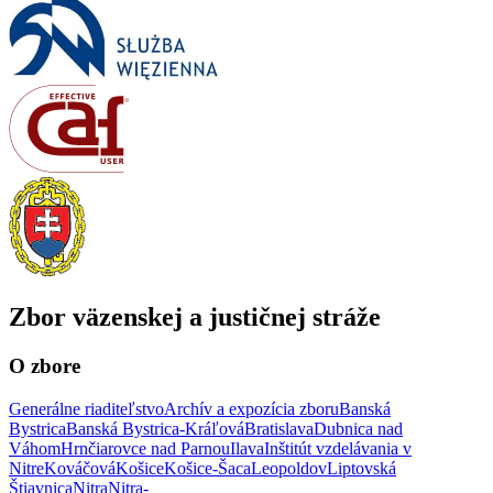
Zbor väzenskej a justičnej stráže
O zbore
Generálne riaditeľstvo
Archív a expozícia zboru
Banská
Bystrica
Banská Bystrica-Kráľová
Bratislava
Dubnica nad
Váhom
Hrnčiarovce nad Parnou
Ilava
Inštitút vzdelávania v
Nitre
Kováčová
Košice
Košice-Šaca
Leopoldov
Liptovská
Štiavnica
Nitra
Nitra-