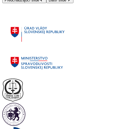
Predchádzajúci slide
Ďalší slide