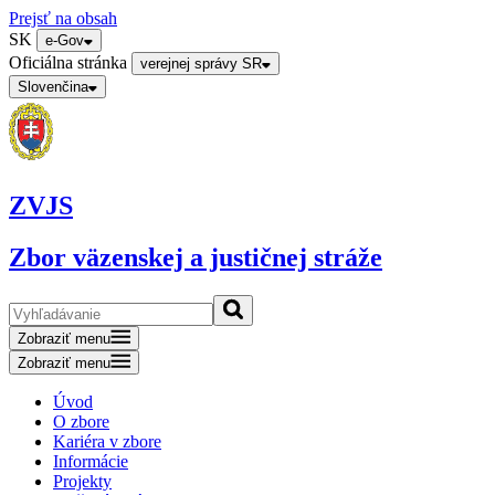
Prejsť na obsah
SK
e-Gov
Oficiálna stránka
verejnej správy SR
Slovenčina
ZVJS
Zbor väzenskej a justičnej stráže
Zobraziť menu
Zobraziť menu
Úvod
O zbore
Kariéra v zbore
Informácie
Projekty