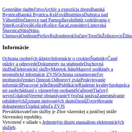
Generálne riaditeľstvo
Archív a expozícia zboru
Banská
Bystrica
Banská Bystrica-Kráľová
Bratislava
Dubnica nad
Váhom
Hrnčiarovce nad Parnou
Ilava
Inštitút vzdelávania v
Nitre
Kováčová
Košice
Košice-Šaca
Leopoldov
Liptovská
Štiavnica
Nitra
Nitra-
Chrenová
Omšenie
Prešov
Ružomberok
Sučany
Trenčín
Želiezovce
Žilin
Informácie
Ochrana osobných údajov
Informácie o cookies
Štatistiky
Časté
otázky a odpovede
Dokumenty na stiahnutie
Duchovná
služba
Elektronické služby
Majetok štátu
Mapové podklady a
geografické informácie ZVJS
Ochrana oznamovateľov
protispoločenskej činnosti
Odborový zväz
Poskytovanie
informácií
Pracovné príležitosti
Publikácie
Riadenie kvality
Spolupráca
pri zaobchádzaní s väznenými osobami
Sťažnosti
Tlačový
servis
Udalosti
Verejné obstarávanie
Výročná správa
Zamestnávanie
odsúdených
Zoznam utajovaných skutočností
Zverejňovanie
dokumentov
Úradná tabuľa ZVJS
Prevádzkovateľom služby je Zbor väzenskej a justičnej stráže
Slovenskej republiky.
Vytvorené v súlade s
Jednotným dizajn manuálom elektronických
služieb
.