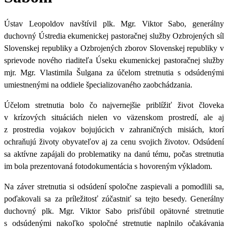
Ústav Leopoldov navštívil
plk. Mgr. Viktor Sabo, generálny
duchovný Ústredia ekumenickej pastoračnej služby Ozbrojených síl
Slovenskej republiky a Ozbrojených zborov Slovenskej republiky
v
sprievode nového
riaditeľa Úseku ekumenickej pastoračnej služby
mjr. Mgr. Vlastimila Šulgana
za účelom stretnutia s odsúdenými
umiestnenými na oddiele špecializovaného zaobchádzania.
Účelom stretnutia bolo čo najvernejšie priblížiť
život človeka
v krízových situáciách nielen vo väzenskom prostredí, ale aj
z prostredia vojakov bojujúcich v zahraničných misiách
, ktorí
ochraňujú životy obyvateľov aj za cenu svojich životov. Odsúdení
sa aktívne zapájali do problematiky na danú tému, počas stretnutia
im bola prezentovaná fotodokumentácia s hovoreným výkladom.
Na záver stretnutia si odsúdení spoločne zaspievali a pomodlili sa,
poďakovali sa za príležitosť zúčastniť sa tejto besedy. Generálny
duchovný plk. Mgr. Viktor Sabo prisľúbil opätovné stretnutie
s odsúdenými nakoľko spoločné stretnutie naplnilo očakávania