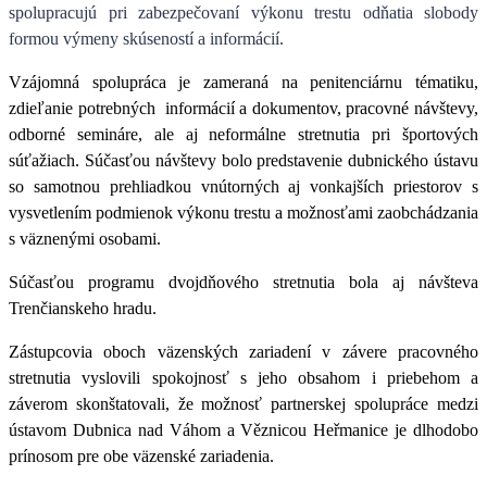
spolupracujú pri zabezpečovaní výkonu trestu odňatia slobody
formou výmeny skúseností a informácií.
Vzájomná spolupráca je zameraná na penitenciárnu tématiku,
zdieľanie potrebných
informácií a dokumentov, pracovné návštevy,
odborné semináre, ale aj neformálne stretnutia pri športových
súťažiach. Súčasťou návštevy bolo predstavenie dubnického ústavu
so samotnou prehliadkou vnútorných aj vonkajších priestorov s
vysvetlením podmienok výkonu trestu a možnosťami zaobchádzania
s väznenými osobami.
Súčasťou programu dvojdňového stretnutia bola aj návšteva
Trenčianskeho hradu.
Zástupcovia oboch väzenských zariadení v závere pracovného
stretnutia vyslovili spokojnosť s jeho obsahom i priebehom a
záverom skonštatovali, že možnosť partnerskej spolupráce medzi
ústavom Dubnica nad Váhom a Věznicou Heřmanice je dlhodobo
prínosom pre obe väzenské zariadenia.