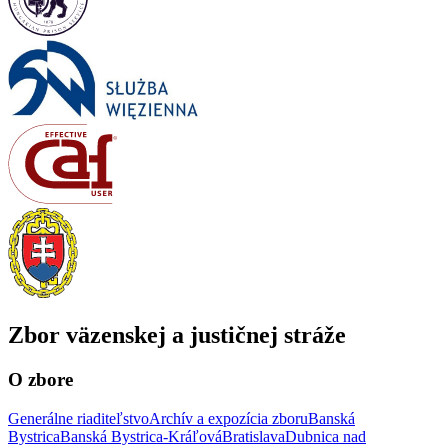
Zbor väzenskej a justičnej stráže
O zbore
Generálne riaditeľstvo
Archív a expozícia zboru
Banská
Bystrica
Banská Bystrica-Kráľová
Bratislava
Dubnica nad