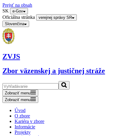
Prejsť na obsah
SK
e-Gov
Oficiálna stránka
verejnej správy SR
Slovenčina
ZVJS
Zbor väzenskej a justičnej stráže
Zobraziť menu
Zobraziť menu
Úvod
O zbore
Kariéra v zbore
Informácie
Projekty