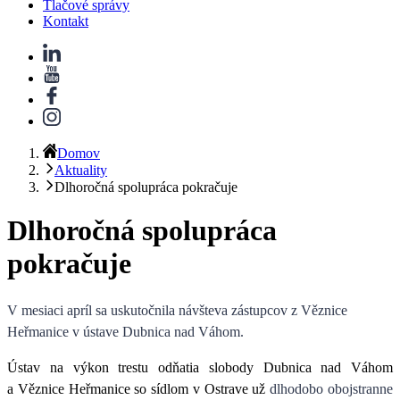
Tlačové správy
Kontakt
Domov
Aktuality
Dlhoročná spolupráca pokračuje
Dlhoročná spolupráca
pokračuje
V mesiaci apríl sa uskutočnila návšteva zástupcov z
Věznice
Heřmanice
v
ústave Dubnica nad Váhom.
Ústav na výkon trestu odňatia slobody Dubnica nad Váhom
a Věznice Heřmanice so sídlom v Ostrave už
dlhodobo obojstranne