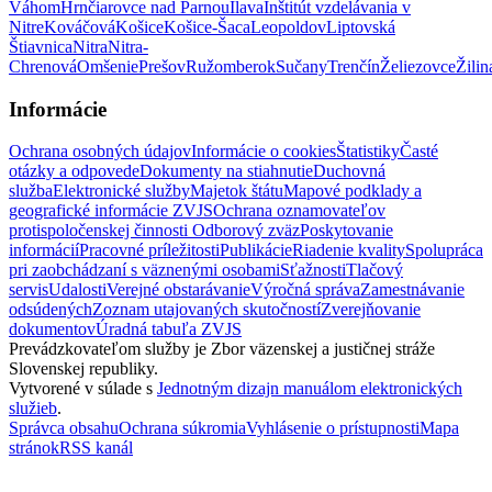
Váhom
Hrnčiarovce nad Parnou
Ilava
Inštitút vzdelávania v
Nitre
Kováčová
Košice
Košice-Šaca
Leopoldov
Liptovská
Štiavnica
Nitra
Nitra-
Chrenová
Omšenie
Prešov
Ružomberok
Sučany
Trenčín
Želiezovce
Žilin
Informácie
Ochrana osobných údajov
Informácie o cookies
Štatistiky
Časté
otázky a odpovede
Dokumenty na stiahnutie
Duchovná
služba
Elektronické služby
Majetok štátu
Mapové podklady a
geografické informácie ZVJS
Ochrana oznamovateľov
protispoločenskej činnosti
Odborový zväz
Poskytovanie
informácií
Pracovné príležitosti
Publikácie
Riadenie kvality
Spolupráca
pri zaobchádzaní s väznenými osobami
Sťažnosti
Tlačový
servis
Udalosti
Verejné obstarávanie
Výročná správa
Zamestnávanie
odsúdených
Zoznam utajovaných skutočností
Zverejňovanie
dokumentov
Úradná tabuľa ZVJS
Prevádzkovateľom služby je Zbor väzenskej a justičnej stráže
Slovenskej republiky.
Vytvorené v súlade s
Jednotným dizajn manuálom elektronických
služieb
.
Správca obsahu
Ochrana súkromia
Vyhlásenie o prístupnosti
Mapa
stránok
RSS kanál