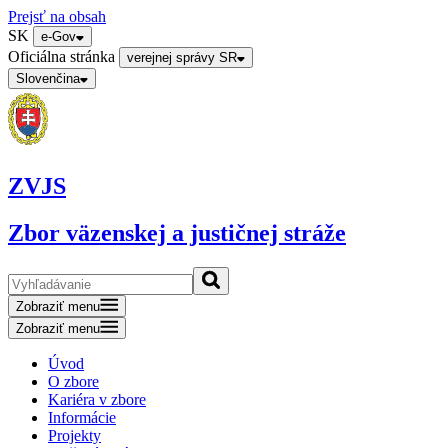
Prejsť na obsah
SK
e-Gov
Oficiálna stránka
verejnej správy SR
Slovenčina
ZVJS
Zbor väzenskej a justičnej stráže
Zobraziť menu
Zobraziť menu
Úvod
O zbore
Kariéra v zbore
Informácie
Projekty