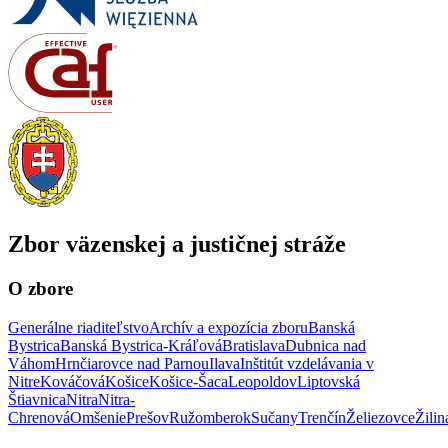
Zbor väzenskej a justičnej stráže
O zbore
Generálne riaditeľstvo
Archív a expozícia zboru
Banská
Bystrica
Banská Bystrica-Kráľová
Bratislava
Dubnica nad
Váhom
Hrnčiarovce nad Parnou
Ilava
Inštitút vzdelávania v
Nitre
Kováčová
Košice
Košice-Šaca
Leopoldov
Liptovská
Štiavnica
Nitra
Nitra-
Chrenová
Omšenie
Prešov
Ružomberok
Sučany
Trenčín
Želiezovce
Žilin