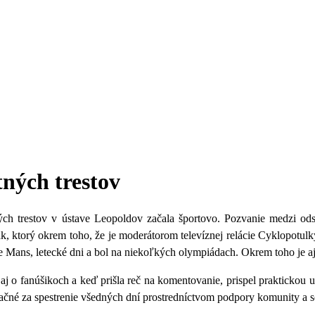
tných trestov
ých trestov
v ústave Leopoldov začala športovo. Pozvanie medzi odsú
ák
, ktorý okrem toho, že je moderátorom televíznej relácie Cyklopot
 Mans, letecké dni a bol na niekoľkých olympiádach. Okrem toho je aj
 aj o fanúšikoch a keď prišla reč na komentovanie, prispel praktickou
ďačné za spestrenie všedných dní prostredníctvom podpory komunity a