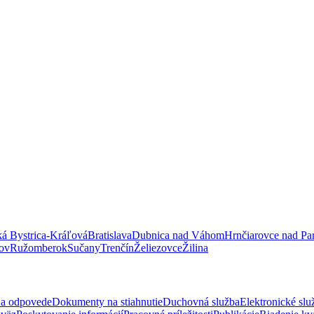
á Bystrica-Kráľová
Bratislava
Dubnica nad Váhom
Hrnčiarovce nad Pa
ov
Ružomberok
Sučany
Trenčín
Želiezovce
Žilina
 a odpovede
Dokumenty na stiahnutie
Duchovná služba
Elektronické slu