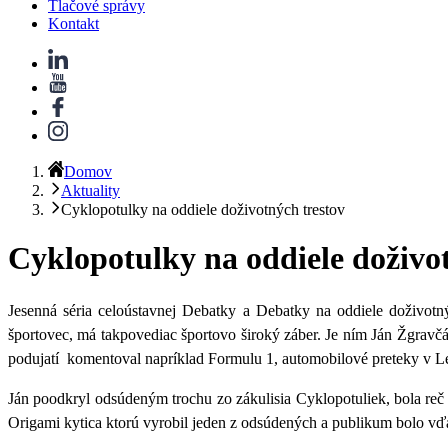
Tlačové správy
Kontakt
Domov
Aktuality
Cyklopotulky na oddiele doživotných trestov
Cyklopotulky na oddiele doživo
Jesenná séria celoústavnej
Debatky
a Debatky na
oddiele doživotn
športovec, má takpovediac športovo široký záber. Je ním
Ján Žgravč
podujatí komentoval napríklad Formulu 1, automobilové preteky v Le
Ján poodkryl odsúdeným trochu zo zákulisia Cyklopotuliek, bola reč
Origami kytica ktorú vyrobil jeden z odsúdených a publikum bolo v