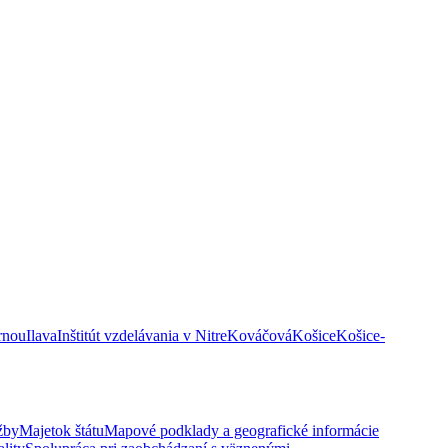
rnou
Ilava
Inštitút vzdelávania v Nitre
Kováčová
Košice
Košice-
žby
Majetok štátu
Mapové podklady a geografické informácie