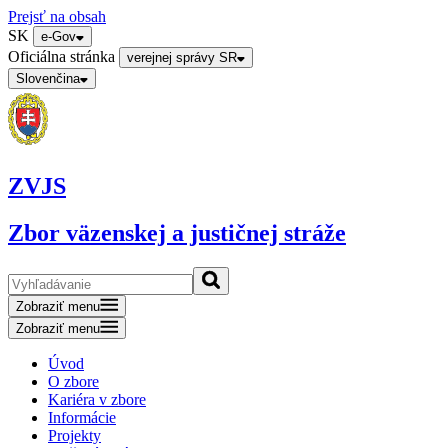
Prejsť na obsah
SK
e-Gov
Oficiálna stránka
verejnej správy SR
Slovenčina
ZVJS
Zbor väzenskej a justičnej stráže
Zobraziť menu
Zobraziť menu
Úvod
O zbore
Kariéra v zbore
Informácie
Projekty