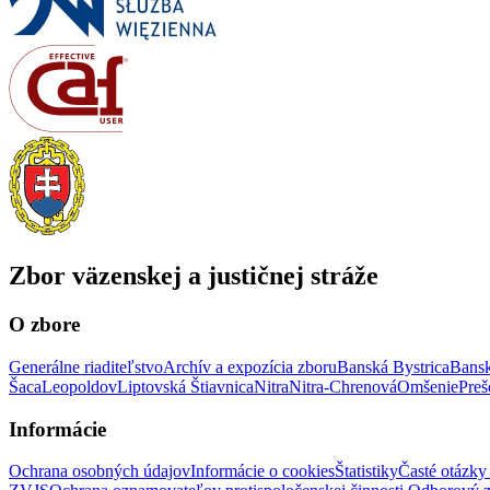
Zbor väzenskej a justičnej stráže
O zbore
Generálne riaditeľstvo
Archív a expozícia zboru
Banská Bystrica
Bansk
Šaca
Leopoldov
Liptovská Štiavnica
Nitra
Nitra-Chrenová
Omšenie
Preš
Informácie
Ochrana osobných údajov
Informácie o cookies
Štatistiky
Časté otázky