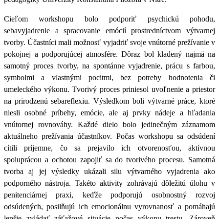
Cieľom workshopu bolo podporiť psychickú pohodu,
sebavyjadrenie a spracovanie emócií prostredníctvom výtvarnej
tvorby. Účastníci mali možnosť vyjadriť svoje vnútorné prežívanie v
pokojnej a podporujúcej atmosfére. Dôraz bol kladený najmä na
samotný proces tvorby, na spontánne vyjadrenie, prácu s farbou,
symbolmi a vlastnými pocitmi, bez potreby hodnotenia či
umeleckého výkonu. Tvorivý proces priniesol uvoľnenie a priestor
na prirodzenú sebareflexiu. Výsledkom boli výtvarné práce, ktoré
niesli osobné príbehy, emócie, ale aj prvky nádeje a hľadania
vnútornej rovnováhy. Každé dielo bolo jedinečným záznamom
aktuálneho prežívania účastníkov. Počas workshopu sa odsúdení
cítili príjemne, čo sa prejavilo ich otvorenosťou, aktívnou
spoluprácou a ochotou zapojiť sa do tvorivého procesu. Samotná
tvorba aj jej výsledky ukázali silu výtvarného vyjadrenia ako
podporného nástroja. Takéto aktivity zohrávajú dôležitú úlohu v
penitenciárnej praxi, keďže podporujú osobnostný rozvoj
odsúdených, posilňujú ich emocionálnu vyrovnanosť a pomáhajú
lepšie zvládať záťažové situácie počas výkonu trestu. Zároveň