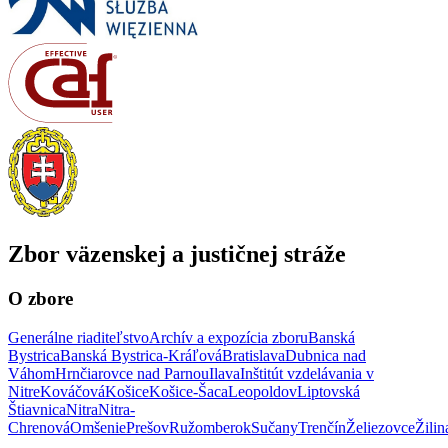
Zbor väzenskej a justičnej stráže
O zbore
Generálne riaditeľstvo
Archív a expozícia zboru
Banská
Bystrica
Banská Bystrica-Kráľová
Bratislava
Dubnica nad
Váhom
Hrnčiarovce nad Parnou
Ilava
Inštitút vzdelávania v
Nitre
Kováčová
Košice
Košice-Šaca
Leopoldov
Liptovská
Štiavnica
Nitra
Nitra-
Chrenová
Omšenie
Prešov
Ružomberok
Sučany
Trenčín
Želiezovce
Žilin