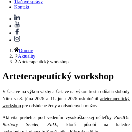
Tlačové správy
Kontakt
Domov
Aktuality
Arteterapeutický workshop
Arteterapeutický workshop
V Ústave na výkon väzby a Ústave na výkon trestu odňatia slobody
Nitra sa 8. júna 2026 a 11. júna 2026 uskutočnil
arteterapeutický
workshop
pre odsúdené ženy a odsúdených mužov.
Aktivita prebehla pod vedením vysokoškolskej učiteľky
PaedDr.
Barbory Sender, PhD.
, ktorá pôsobí na katedre
pedagogiky Univerzity Konštantína Filozofa v Nitre.