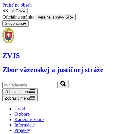
Prejsť na obsah
SK
e-Gov
Oficiálna stránka
verejnej správy SR
Slovenčina
ZVJS
Zbor väzenskej a justičnej stráže
Zobraziť menu
Zobraziť menu
Úvod
O zbore
Kariéra v zbore
Informácie
Projekty