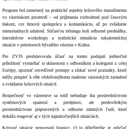
Program bol zameraný na praktické aspekty krízového manažmentu
vo väzenskom prostredí – od prijímania rozhodnutí pod časovým
tlakom, cez tímovú spoluprácu a komunikáciu, až po zvládanie
mimoriadnych udalostí. Súčasťou tréningu boli odborné prednášky,
interaktívne workshopy a realistická simulácia rukojemníckej
situácie v priestoroch bývalého väzenia v Kalisz.
Pre ZVJS predstavovala účasť na tomto podujatí jedinečnú
príležitosť vymieňať si skúsenosti s odborníkmi a kolegami z celej
Európy, spoznať osvedčené postupy a získať nové poznatky, ktoré
môžu prispieť k ešte efektívnejšiemu riadeniu väzenských zariadení
a zvládaniu krízových situácií.
Bezpečnosť vo väzenstve sa totiž nebuduje iba prostredníctvom
systémových opatrení a predpisov, ale predovšetkým
prostredníctvom pripravených a odborne zdatných ľudí, ktorí
dokážu reagovať aj v tých najnáročnejších situáciách.
Krízové situácie nepoznajú hranice. O to dôležitejšie je zdieľať