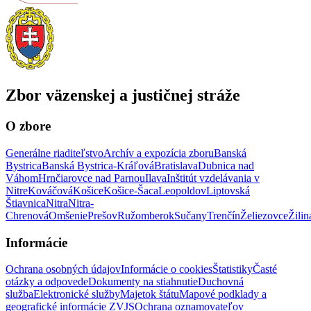
Zbor väzenskej a justičnej stráže
O zbore
Generálne riaditeľstvo
Archív a expozícia zboru
Banská
Bystrica
Banská Bystrica-Kráľová
Bratislava
Dubnica nad
Váhom
Hrnčiarovce nad Parnou
Ilava
Inštitút vzdelávania v
Nitre
Kováčová
Košice
Košice-Šaca
Leopoldov
Liptovská
Štiavnica
Nitra
Nitra-
Chrenová
Omšenie
Prešov
Ružomberok
Sučany
Trenčín
Želiezovce
Žilin
Informácie
Ochrana osobných údajov
Informácie o cookies
Štatistiky
Časté
otázky a odpovede
Dokumenty na stiahnutie
Duchovná
služba
Elektronické služby
Majetok štátu
Mapové podklady a
geografické informácie ZVJS
Ochrana oznamovateľov