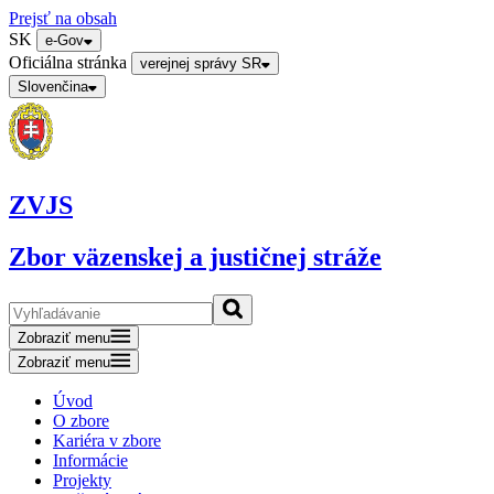
Prejsť na obsah
SK
e-Gov
Oficiálna stránka
verejnej správy SR
Slovenčina
ZVJS
Zbor väzenskej a justičnej stráže
Zobraziť menu
Zobraziť menu
Úvod
O zbore
Kariéra v zbore
Informácie
Projekty