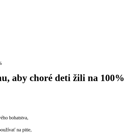
%
u, aby choré deti žili na 100%
vého bohatstva,
oužívať na pitie,