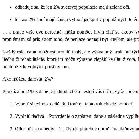
odhaduje sa, že len 2% svetovej populácie majú zelené oči,
len asi 2% ľudí majú šancu vyhrať jackpot v populárnych loté
… a práve vaše dve percentá, môžu pomôcť iným cítiť sa akoby vyhra
problémami sú príkladom toho, že peniaze nemajú byť cieľom, ale p
Každý rok máme možnosť urobiť malý, ale významný krok pre tých, k
liečbu či rehabilitácie, ktoré im môžu výrazne zlepšiť kvalitu život
hradené zdravotnými poisťovňami.
Ako môžete darovať 2%?
Poukázanie 2 % z dane je jednoduché a nestojí vás nič navyše – ide o č
Vybrať si jedno z detičiek, ktorému tento rok chcete pomôcť.
Vyplniť tlačivá – Potvrdenie o zaplatení dane a následne vypl
Odoslať dokumenty – Tlačivá je potrebné doručiť na daňový úra