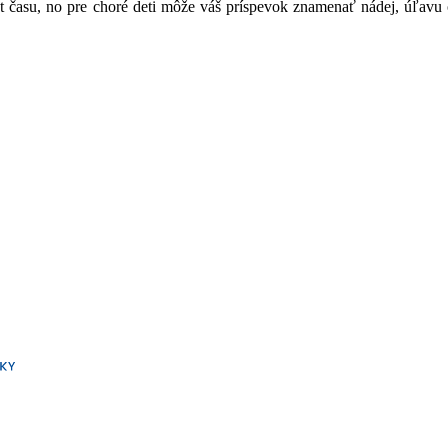
út času, no pre choré deti môže váš príspevok znamenať nádej, úľavu 