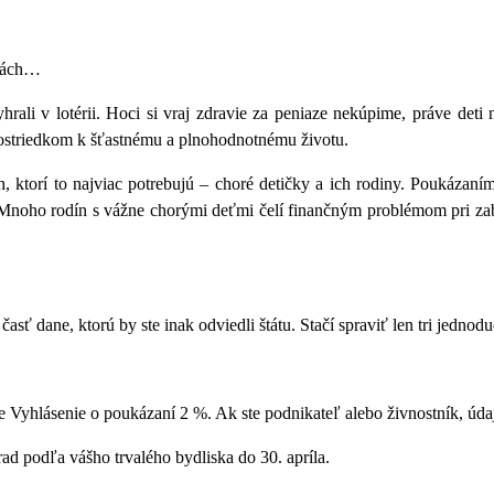
riách…
li v lotérii. Hoci si vraj zdravie za peniaze nekúpime, práve deti 
rostriedkom k šťastnému a plnohodnotnému životu.
torí to najviac potrebujú – choré detičky a ich rodiny. Poukázaním
a. Mnoho rodín s vážne chorými deťmi čelí finančným problémom pri zab
asť dane, ktorú by ste inak odviedli štátu. Stačí spraviť len tri jednod
ňte Vyhlásenie o poukázaní 2 %. Ak ste podnikateľ alebo živnostník, úd
d podľa vášho trvalého bydliska do 30. apríla.