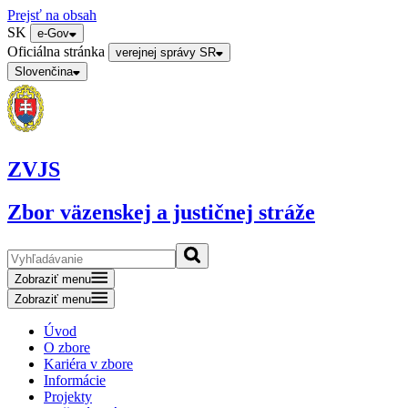
Prejsť na obsah
SK
e-Gov
Oficiálna stránka
verejnej správy SR
Slovenčina
ZVJS
Zbor väzenskej a justičnej stráže
Zobraziť menu
Zobraziť menu
Úvod
O zbore
Kariéra v zbore
Informácie
Projekty