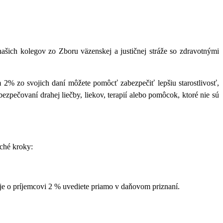
našich kolegov zo Zboru väzenskej a justičnej stráže so zdravotnými
 2% zo svojich daní môžete pomôcť zabezpečiť lepšiu starostlivosť,
ezpečovaní drahej liečby, liekov, terapií alebo pomôcok, ktoré nie sú
uché kroky:
aje o príjemcovi 2 % uvediete priamo v daňovom priznaní.