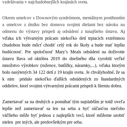
vzdelávania v najchudobnejších krajinách sveta.
Okrem umelcov s Downovým syndrómom, mentálnym postihnutím
a umelcov z útulku bez domova svojimi dielami bez nároku na
odmenu do výstavy prispeli aj odsúdení z tunajšieho ústavu.
Aj
vďaka ich výtvarným prácam niekoľko detí trpiacich extrémnou
chudobou bude môcť chodiť celý rok do školy a bude mať lepšiu
budúcnosť.
Pre spoločnosť
Mary’s Meals odsúdení na doživotie
ústavu Ilava od októbra 2019 do dnešného dňa vyrobili veľké
množstvo výrobkov (ružence, batôžky, náramky,...),
vďaka ktorým
bolo nasýtených 34 122 detí z 19 krajín sveta. Je chvályhodné, že sa
k nim
pridalo niekoľko ďalších odsúdených zo štandardných
oddielov, ktorí svojimi výtvarnými prácami prispeli k šíreniu dobra.
Zameriavať sa na druhých a pomáhať tým najslabším je totiž oveľa
lepšie než zameriavať sa len na seba a byť súčasťou niečoho
väčšieho môže byť jednou z najlepších vecí, ktoré môžeme urobiť
nielen
pre iných, ale predovšetkým pre seba.