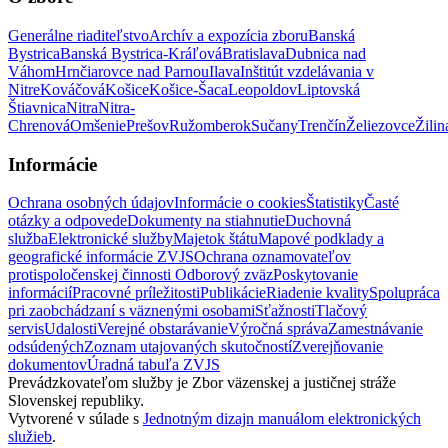
Generálne riaditeľstvo
Archív a expozícia zboru
Banská
Bystrica
Banská Bystrica-Kráľová
Bratislava
Dubnica nad
Váhom
Hrnčiarovce nad Parnou
Ilava
Inštitút vzdelávania v
Nitre
Kováčová
Košice
Košice-Šaca
Leopoldov
Liptovská
Štiavnica
Nitra
Nitra-
Chrenová
Omšenie
Prešov
Ružomberok
Sučany
Trenčín
Želiezovce
Žilin
Informácie
Ochrana osobných údajov
Informácie o cookies
Štatistiky
Časté
otázky a odpovede
Dokumenty na stiahnutie
Duchovná
služba
Elektronické služby
Majetok štátu
Mapové podklady a
geografické informácie ZVJS
Ochrana oznamovateľov
protispoločenskej činnosti
Odborový zväz
Poskytovanie
informácií
Pracovné príležitosti
Publikácie
Riadenie kvality
Spolupráca
pri zaobchádzaní s väznenými osobami
Sťažnosti
Tlačový
servis
Udalosti
Verejné obstarávanie
Výročná správa
Zamestnávanie
odsúdených
Zoznam utajovaných skutočností
Zverejňovanie
dokumentov
Úradná tabuľa ZVJS
Prevádzkovateľom služby je Zbor väzenskej a justičnej stráže
Slovenskej republiky.
Vytvorené v súlade s
Jednotným dizajn manuálom elektronických
služieb
.