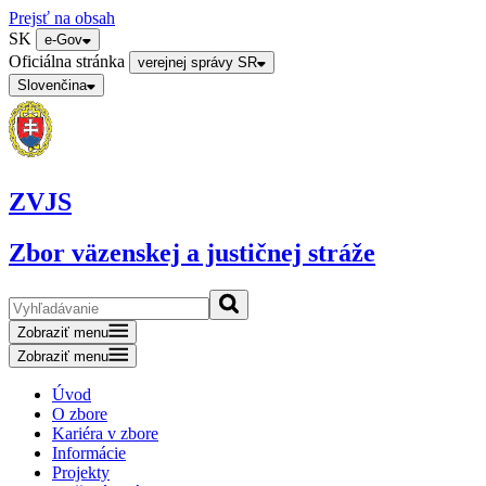
Prejsť na obsah
SK
e-Gov
Oficiálna stránka
verejnej správy SR
Slovenčina
ZVJS
Zbor väzenskej a justičnej stráže
Zobraziť menu
Zobraziť menu
Úvod
O zbore
Kariéra v zbore
Informácie
Projekty