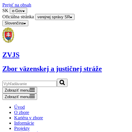
Prejsť na obsah
SK
e-Gov
Oficiálna stránka
verejnej správy SR
Slovenčina
ZVJS
Zbor väzenskej a justičnej stráže
Zobraziť menu
Zobraziť menu
Úvod
O zbore
Kariéra v zbore
Informácie
Projekty