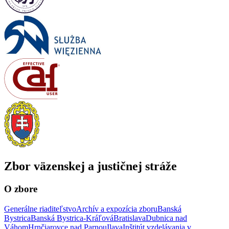
Zbor väzenskej a justičnej stráže
O zbore
Generálne riaditeľstvo
Archív a expozícia zboru
Banská
Bystrica
Banská Bystrica-Kráľová
Bratislava
Dubnica nad
Váhom
Hrnčiarovce nad Parnou
Ilava
Inštitút vzdelávania v