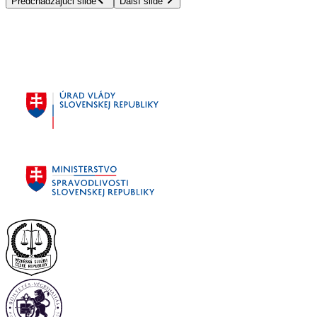
Predchádzajúci slide
Ďalší slide