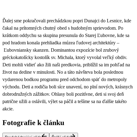
Ďalej sme pokračovali prechádzkou popri Dunajci do Lesnice, kde
čakal na prítomných
chutný obed s hudobným sprievodom
. Po
krátkom oddychu sa skupina presunula do Starej Ľubovne, kde sa
pod hradom konala prehliadka múzea ľudovej architektúry –
Ľubovniansky skanzen
. Dominantou expozície bol zrubový
gréckokatolícky kostolík sv. Michala, ktorý vyvolal veľký obdiv.
Deti mohli vidieť ako žili naši predkovia, priblížil sa im pohľad na
život na dedine v minulosti.
No a táto návšteva bola poslednou
vydarenou bodkou programu pred odchodom späť do metropoly
východu. Deti a rodičia boli síce unavení, no plní nových, krásnych
dobrodružných zážitkov. Ohlasy boli pozitívne, deti si svoj deň
patrične užili a oslávili, výlet sa páčil a tešíme sa na ďalšie takéto
akcie.
Fotografie k článku