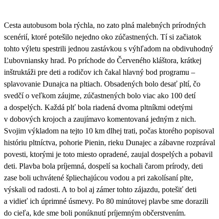
Cesta autobusom bola rýchla, no zato plná malebných prírodných
scenérií, ktoré potešilo nejedno oko zúčastnených. Tí si začiatok
tohto výletu spestrili jednou zastávkou s výhľadom na obdivuhodný
Ľubovniansky hrad. Po príchode do Červeného kláštora, krátkej
inštruktáži pre deti a rodičov ich čakal hlavný bod programu –
splavovanie Dunajca na pltiach
. Obsadených bolo desať pltí, čo
svedčí o veľkom záujme, zúčastnených bolo viac ako 100 detí
a dospelých. Každá plť bola riadená dvoma pltníkmi odetými
v dobových krojoch a zaujímavo komentovaná jedným z nich.
Svojim výkladom na tejto 10 km dlhej trati, počas ktorého popisoval
históriu pltníctva, pohorie Pienin, rieku Dunajec a zábavne rozprával
povesti, ktorými je toto miesto opradené, zaujal dospelých a pobavil
deti.
Plavba bola príjemná, dospelí sa kochali čarom prírody, deti
zase boli uchvátené špliechajúcou vodou a pri zakolísaní plte,
výskali od radosti
. A to bol aj zámer tohto zájazdu, potešiť deti
a vidieť ich úprimné úsmevy. Po 80 minútovej plavbe sme dorazili
do cieľa, kde sme boli ponúknutí príjemným občerstvením.