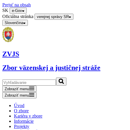
Prejsť na obsah
SK
e-Gov
Oficiálna stránka
verejnej správy SR
Slovenčina
ZVJS
Zbor väzenskej a justičnej stráže
Zobraziť menu
Zobraziť menu
Úvod
O zbore
Kariéra v zbore
Informácie
Projekty