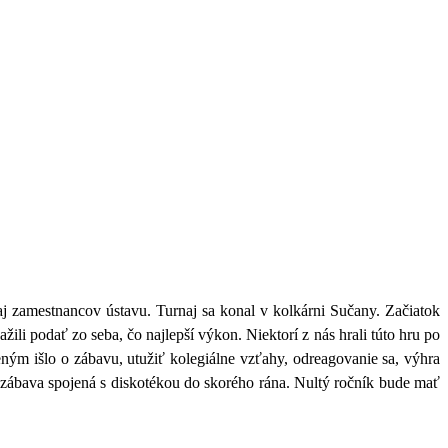
zamestnancov ústavu. Turnaj sa konal v kolkárni Sučany. Začiatok
žili podať zo seba, čo najlepší výkon. Niektorí z nás hrali túto hru po
eným išlo o zábavu, utužiť kolegiálne vzťahy, odreagovanie sa, výhra
 zábava spojená s diskotékou do skorého rána. Nultý ročník bude mať