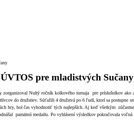
čany
a ÚVTOS pre mladistvých Sučany
rganizoval Nultý ročník kolkového turnaja pre príslušníkov ako aj 
ivcov do družstiev. Súťažili 4 družstvá po 6 ľudí, ktorí sa postupne sna
inách hry, bol čas vyhodnotiť tých najlepších. Aj keď všetkým zúčastn
i odnášal pamätnú medailu. Po vyhlásení výsledkov pokračovala voľná