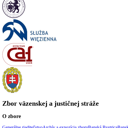
Zbor väzenskej a justičnej stráže
O zbore
Generálne riaditeľstvo
Archív a expozícia zboru
Banská Bystrica
Bansk