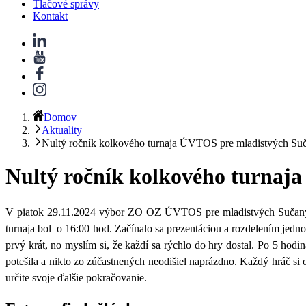
Tlačové správy
Kontakt
Domov
Aktuality
Nultý ročník kolkového turnaja ÚVTOS pre mladistvých Su
Nultý ročník kolkového turnaj
V piatok 29.11.2024 výbor ZO OZ ÚVTOS pre mladistvých Sučany zo
turnaja bol o 16:00 hod. Začínalo sa prezentáciou a rozdelením jednotl
prvý krát, no myslím si, že každí sa rýchlo do hry dostal. Po 5 hod
potešila a nikto zo zúčastnených neodišiel naprázdno. Každý hráč s
určite svoje ďalšie pokračovanie.