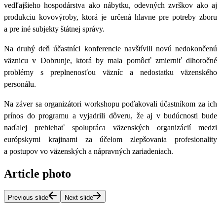
vedľajšieho hospodárstva ako nábytku, odevných zvrškov ako aj
produkciu kovovýroby, ktorá je určená hlavne pre potreby zboru
a pre iné subjekty štátnej správy.
Na druhý deň účastníci konferencie navštívili novú nedokončenú
väznicu v Dobrunje, ktorá by mala pomôcť zmierniť dlhoročné
problémy s preplnenosťou väzníc a nedostatku väzenského
personálu.
Na záver sa organizátori workshopu poďakovali účastníkom za ich
prínos do programu a vyjadrili dôveru, že aj v budúcnosti bude
naďalej prebiehať spolupráca väzenských organizácií medzi
európskymi krajinami za účelom zlepšovania profesionality
a postupov vo väzenských a nápravných zariadeniach.
Article photo
Previous slide
Next slide