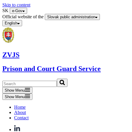
Skip to content
SK
e-Gov
Official website of the
Slovak public administration
English
ZVJS
Prison and Court Guard Service
Show Menu
Show Menu
Home
About
Contact