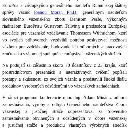
EuroPris a zástupkyňou generálneho riaditeľa Rumunskej štátnej
správy väzníc
Ioanou Morar, Ph.D.
, generálnym riaditeľom
slovinského väzenského zboru Denisom Perše, výkonným
riaditeľom EuroPrisu Gustavom Tallving a predsedom Európskej
asociácie pre väzenské vzdelávanie
Thomasom Wüthrichom
, ktorí
vo svojich príhovoroch vyzdvihli potrebu poskytovať možnosti
väzňom pre vzdelávanie, budovanie ich odborných a pracovných
zručností a vzájomnej spolupráce európskych väzenských služieb.
Na podujatí sa zúčastnilo skoro 70 účastníkov z 23 krajín, ktorí
prostredníctvom prezentácií a interaktívnych cvičení popísali
postupy a skúsenosti zo svojich väzníc a predstavili širokú škálu
produktov vyrobených odsúdenými vo väzenských zariadeniach.
V rámci programu konferencie npor. Ing. Adam Minár z odboru
zamestnávania, výroby a odbytu Generálneho riaditeľstva Zboru
väzenskej a justičnej stráže odprezentoval za Slovensko
zamestnávanie obvinených a odsúdených v Zbore väzenskej
a justičnej stráže a produkciu vlastných výrobných stredísk