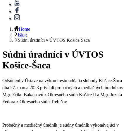
Home
Blog
Súdni úradníci v ÚVTOS Košice-Šaca
Súdni úradníci v ÚVTOS
Košice-Šaca
Odsúdení v Ústave na výkon trestu odňatia slobody Košice-Šaca
dňa 27. marca 2023 privítali
probačných a mediačných úradníkov
Mgr. Eriku Bakajsovú z Okresného súdu Košice II a Mgr. Jozefa
Fedora z Okresného súdu Trebišov
.
Probačný a mediačný úradník je súdny úradník
vykonávajúci v