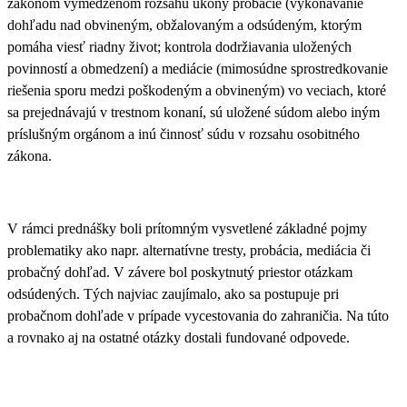
zákonom vymedzenom rozsahu úkony probácie (vykonávanie
dohľadu nad obvineným, obžalovaným a odsúdeným, ktorým
pomáha viesť riadny život; kontrola dodržiavania uložených
povinností a obmedzení) a mediácie (mimosúdne sprostredkovanie
riešenia sporu medzi poškodeným a obvineným) vo veciach, ktoré
sa prejednávajú v trestnom konaní, sú uložené súdom alebo iným
príslušným orgánom a inú činnosť súdu v rozsahu osobitného
zákona.
V rámci prednášky boli
prítomným vysvetlené základné pojmy
problematiky ako napr. alternatívne tresty, probácia, mediácia či
probačný dohľad
. V závere bol poskytnutý priestor otázkam
odsúdených. Tých najviac zaujímalo,
ako sa postupuje pri
probačnom dohľade v prípade vycestovania do zahraničia
. Na túto
a rovnako aj na ostatné otázky dostali fundované odpovede.