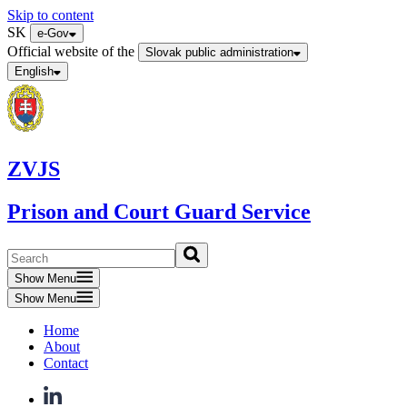
Skip to content
SK
e-Gov
Official website of the
Slovak public administration
English
ZVJS
Prison and Court Guard Service
Show Menu
Show Menu
Home
About
Contact