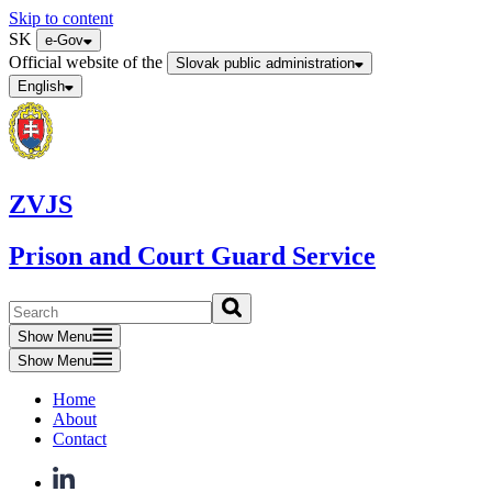
Skip to content
SK
e-Gov
Official website of the
Slovak public administration
English
ZVJS
Prison and Court Guard Service
Show Menu
Show Menu
Home
About
Contact