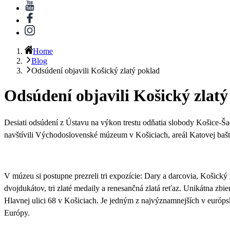
Home
Blog
Odsúdení objavili Košický zlatý poklad
Odsúdení objavili Košický zlatý
Desiati odsúdení z Ústavu na výkon trestu odňatia slobody Košice-Ša
navštívili Východoslovenské múzeum v Košiciach, areál Katovej baš
V múzeu si postupne prezreli tri expozície: Dary a darcovia, Košick
dvojdukátov, tri zlaté medaily a renesančná zlatá reťaz.
Unikátna zbier
Hlavnej ulici 68 v Košiciach. Je jedným z najvýznamnejších v európ
Európy.