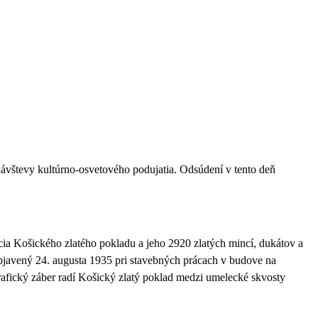
 návštevy kultúrno-osvetového podujatia.
Odsúdení v tento deň
ia Košického zlatého pokladu a jeho 2920 zlatých mincí, dukátov a
objavený 24. augusta 1935 pri stavebných prácach v budove na
rafický záber radí Košický zlatý poklad medzi umelecké skvosty