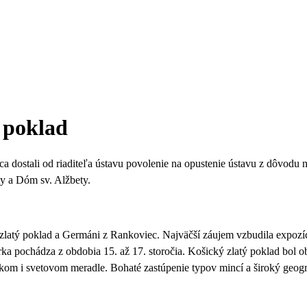
 poklad
ca dostali od riaditeľa ústavu povolenie na opustenie ústavu z dôvodu
ty a Dóm sv. Alžbety
.
ý zlatý poklad a Germáni z Rankoviec.
Najväčší záujem vzbudila expozíc
ka pochádza z obdobia 15. až 17. storočia. Košický zlatý poklad bol 
skom i svetovom meradle. Bohaté zastúpenie typov mincí a široký geog