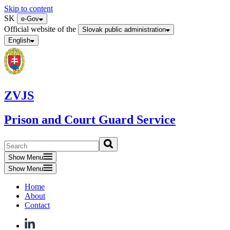
Skip to content
SK
e-Gov
Official website of the
Slovak public administration
English
ZVJS
Prison and Court Guard Service
Show Menu
Show Menu
Home
About
Contact