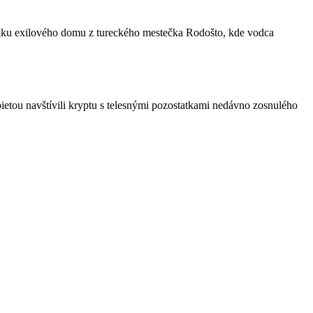
pliku exilového domu z tureckého mestečka Rodošto, kde vodca
 s pietou navštívili kryptu s telesnými pozostatkami nedávno zosnulého