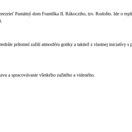
prezrieť
Pamätný dom Františka II. Rákocziho, tzv. Rodošto
. Ide o re
t.
tedrále prítomní zažili atmosféru gotiky a taktiež z vlastnej iniciatívy
tavu a spracovávanie všetkého zažitého a videného.