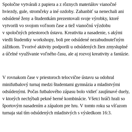
Spoločne vytvárali z papiera a z rôznych materiálov vianočné
hviezdy, gule, stromčeky a iné ozdoby. Zahanbiť sa nenechali ani
odsúdené ženy a študentkám prezentovali svoje výrobky, ktoré
vytvorili vo svojom voľnom čase a tiež vianočnú výzdobu
v spoločných priestoroch ústavu. Kreativita a nasadenie, s akými
viedli študentky workshopy, boli pre odsúdené nezabudnuteľným
zážitkom. Tvorivé aktivity podporili u odsúdených žien zmysluplné
a účelné využívanie voľného času, ale aj rozvoj kreativity a fantázie.
V rovnakom čase v priestoroch telocvične ústavu sa odohral
minifutbalový turnaj medzi študentami gymnázia a mladistvými
odsúdenými
. Počas futbalového zápasu bolo vidieť zaujímavé duely,
v ktorých nechýbali pekné herné kombinácie. Všetci hráči hrali so
športovým nasadením a zápalom pre hru. V tomto roku sa víťazom
turnaja stal tím odsúdených mladistvých s výsledkom 16:3.