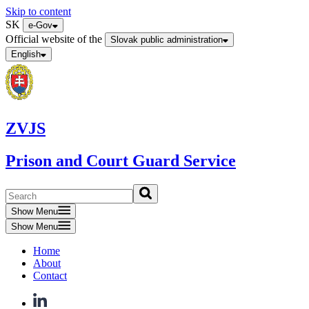
Skip to content
SK
e-Gov
Official website of the
Slovak public administration
English
ZVJS
Prison and Court Guard Service
Show Menu
Show Menu
Home
About
Contact