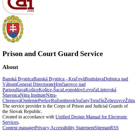
Prison and Court Guard Service
About
Banská Bystrica
Banská Bystrica - Kraľová
Bratislava
Dubnica nad
Váhom
General Directorate
Hrnčiarovce nad
Parnou
Ilava
Košice
Košice-Šaca
Leopoldov
Levoča
Liptovská
Štiavnica
Nitra Institute
Nitra-
Chrenová
Omšenie
Prešov
Ružomberok
Sučany
Trenčín
Želiezovce
Žilin
The service provider is the Corps of Prison and Judicial Guards of
the Slovak Republic.
Created in accordance with
Unified Design Manual for Electronic
Services
.
Content manager
Privacy
Accessibility Statement
Sitemap
RSS