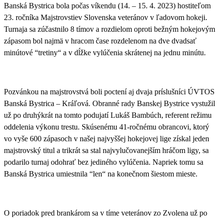
Banská Bystrica bola počas víkendu (14. – 15. 4. 2023) hostiteľom
23. ročníka Majstrovstiev Slovenska veteránov v ľadovom hokeji.
Turnaja sa zúčastnilo 8 tímov a rozdielom oproti
bežným hokejovým
zápasom bol najmä v hracom čase rozdelenom na dve dvadsať
minútové “tretiny“ a v dĺžke vylúčenia skrátenej na jednu minútu
.
Pozvánkou na majstrovstvá boli poctení aj dvaja príslušníci ÚVTOS
Banská Bystrica – Kráľová.
Obranné rady Banskej Bystrice vystužil
už po druhýkrát na tomto podujatí Lukáš Bambúch, referent režimu
oddelenia výkonu trestu
. Skúsenému 41-ročnému obrancovi, ktorý
vo vyše 600 zápasoch v našej najvyššej hokejovej lige získal jeden
majstrovský titul a trikrát sa stal najvylučovanejším hráčom ligy, sa
podarilo turnaj odohrať bez jediného vylúčenia. Napriek tomu sa
Banská Bystrica umiestnila “len“ na konečnom šiestom mieste.
O poriadok pred brankárom sa v tíme veteránov zo Zvolena už po