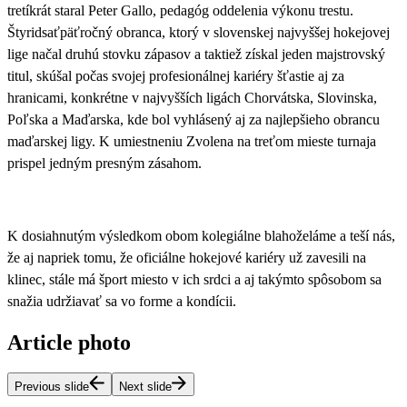
tretíkrát staral Peter Gallo, pedagóg oddelenia výkonu trestu
.
Štyridsaťpäťročný obranca, ktorý v slovenskej najvyššej hokejovej
lige načal druhú stovku zápasov a taktiež získal jeden majstrovský
titul, skúšal počas svojej profesionálnej kariéry šťastie aj za
hranicami, konkrétne v najvyšších ligách Chorvátska, Slovinska,
Poľska a Maďarska, kde bol vyhlásený aj za najlepšieho obrancu
maďarskej ligy. K umiestneniu Zvolena na treťom mieste turnaja
prispel jedným presným zásahom.
K dosiahnutým výsledkom obom kolegiálne blahoželáme a teší nás,
že aj napriek tomu, že oficiálne hokejové kariéry už zavesili na
klinec, stále má šport miesto v ich srdci a aj takýmto spôsobom sa
snažia udržiavať sa vo forme a kondícii.
Article photo
Previous slide
Next slide