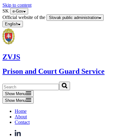
Skip to content
SK
e-Gov
Official website of the
Slovak public administration
English
ZVJS
Prison and Court Guard Service
Show Menu
Show Menu
Home
About
Contact