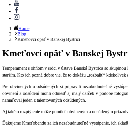
Home
Blog
Kmeťovci opäť v Banskej Bystrici
Kmeťovci opäť v Banskej Bystri
Temperament s ohňom v srdci v ústave Banská Bystrica so skupinou
starším. Kto ich pozná dobre vie, že to dokážu „rozbaliť“ kdekoľvek 
Pre obvinených a odsúdených si pripravili nezabudnuteľné vystúp
obvinení a odsúdení mohli odniesť aj malý darček v podobe fotogr
namaľoval jeden z talentovaných odsúdených.
Aj takéto rozptýlenie môže pomôcť obvineným a odsúdeným priaznive
Ďakujeme Kmeťobendu za ich nezabudnuteľné vystúpenie, ich skladby