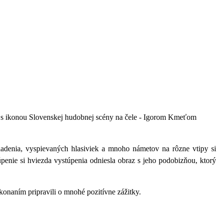
 s ikonou Slovenskej hudobnej scény na čele - Igorom Kmeťom
adenia, vyspievaných hlasiviek a mnoho námetov na rôzne vtipy si
enie si hviezda vystúpenia odniesla obraz s jeho podobizňou, ktorý
naním pripravili o mnohé pozitívne zážitky.