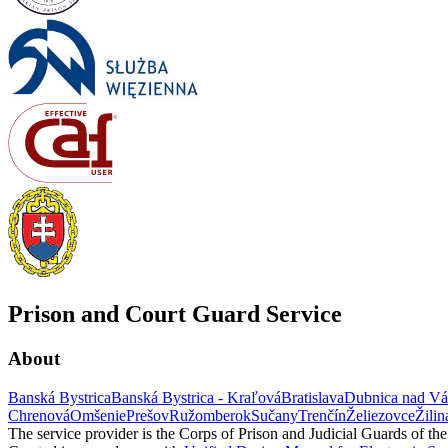
Prison and Court Guard Service
About
Banská Bystrica
Banská Bystrica - Kraľová
Bratislava
Dubnica nad V
Chrenová
Omšenie
Prešov
Ružomberok
Sučany
Trenčín
Želiezovce
Žilin
The service provider is the Corps of Prison and Judicial Guards of th