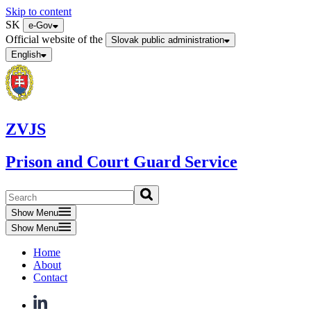
Skip to content
SK
e-Gov
Official website of the
Slovak public administration
English
ZVJS
Prison and Court Guard Service
Show Menu
Show Menu
Home
About
Contact