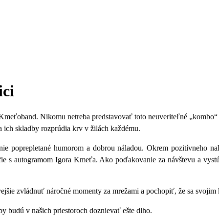
ci
 Kmeťoband. Nikomu netreba predstavovať toto neuveriteľné „kombo“
a ich skladby rozprúdia krv v žilách každému.
enie poprepletané humorom a dobrou náladou. Okrem pozitívneho nal
afie s autogramom Igora Kmeťa.
Ako poďakovanie za návštevu a vystúp
jšie zvládnuť náročné momenty za mrežami a pochopiť, že sa svojim ko
 budú v našich priestoroch doznievať ešte dlho.