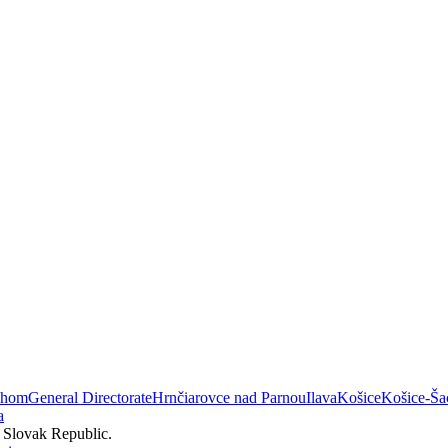
áhom
General Directorate
Hrnčiarovce nad Parnou
Ilava
Košice
Košice-Ša
a
e Slovak Republic.