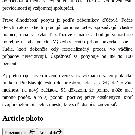
domácnosť a menia si jednotlivé funkcie. Učia sa zodpovednosti,
pravidelnosti aj vzájomnej spolupráci.
Práve dlhodobosť pobytu je podľa odborníkov kľúčová. Počas
dvoch rokov klienti pracujú sami na sebe, spoznávajú vlastné
hranice, učia sa zvládať záťažové situácie a budujú si nástroje
potrebné na abstinenciu.
Výsledky centra pritom hovoria jasne –
ľudia, ktorí dokončia celý resocializačný proces, vo väčšine
prípadov nerecidivujú.
Úspešnosť sa pohybuje od 89 do 100
percent.
Aj preto majú nové drevené dvere väčší význam než len praktickú
funkciu. Predstavujú vstup do priestoru, kde sa každý deň otvára
možnosť na nový začiatok. Sú dôkazom, že pomoc môže mať
mnoho podôb, a to aj podobu poctivej práce odsúdených, ktorí
svojím dielom prispeli k miestu, kde sa ľudia učia znovu žiť.
Article photo
Previous slide
Next slide