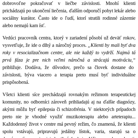
dobrovoľne pokračovať v liečbe závislosti. Mnohí klienti
prichádzajú po ukončení liečenia, ďalším odporučí pobyt lekár alebo
sociálny kurátor. Často ide o ľudí, ktorí stratili rodinné zázemie
alebo nemajú kam ísť.
Vedúci pracovník centra, ktorý v zariadení pôsobí už deväť rokov,
vysvetľuje, že ide o dlhý a náročný proces.
„Klienti by mali byť dva
roky v resocializačnom centre, ale nie každý to vydrží. Najmä tá
prvá fáza je pre nich veľmi náročná a strácajú motiváciu,“
približuje. Dodáva, že dôvodov, prečo sa človek dostane do
závislosti, býva viacero a terapia preto musí byť individuálne
prispôsobená.
Všetci klienti síce prechádzajú rovnakým režimom terapeutickej
komunity, no odborníci zároveň prihliadajú aj na ďalšie diagnózy,
akými môžu byť epilepsia či schizofrénia. V niektorých prípadoch
preto nie je vhodné využiť muzikoterapiu alebo arteterapiu...
Každodenný život v centre má pevný režim, čo znamená, že klienti
spolu vstávajú, pripravujú jedálny lístok, varia, starajú sa o