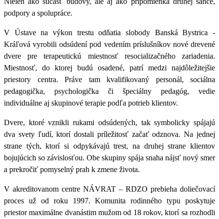
Nielen ako súčasť budovy, ale aj ako pripomienka druhej šance,
podpory a spolupráce.
V Ústave na výkon trestu odňatia slobody Banská Bystrica -
Kráľová vyrobili odsúdení pod vedením príslušníkov nové drevené
dvere pre terapeutickú miestnosť resocializačného zariadenia.
Miestnosť, do ktorej budú osadené, patrí medzi najdôležitejšie
priestory centra. Práve tam kvalifikovaný personál, sociálna
pedagogička, psychologička či špeciálny pedagóg, vedie
individuálne aj skupinové terapie podľa potrieb klientov.
Dvere, ktoré vznikli rukami odsúdených, tak symbolicky spájajú
dva svety ľudí, ktorí dostali príležitosť začať odznova. Na jednej
strane tých, ktorí si odpykávajú trest, na druhej strane klientov
bojujúcich so závislosťou. Obe skupiny spája snaha nájsť nový smer
a prekročiť pomyselný prah k zmene života.
V akreditovanom centre NÁVRAT – RDZO prebieha doliečovací
proces už od roku 1997. Komunita rodinného typu poskytuje
priestor maximálne dvanástim mužom od 18 rokov, ktorí sa rozhodli