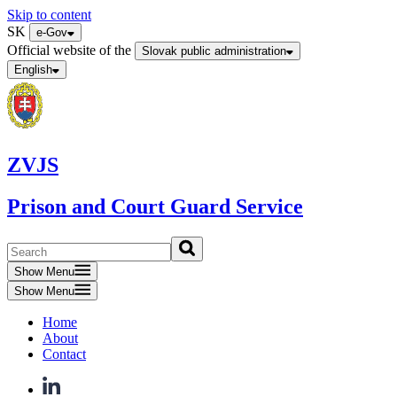
Skip to content
SK
e-Gov
Official website of the
Slovak public administration
English
ZVJS
Prison and Court Guard Service
Show Menu
Show Menu
Home
About
Contact