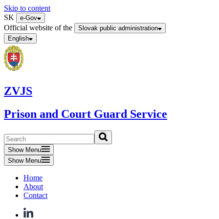
Skip to content
SK
e-Gov
Official website of the
Slovak public administration
English
ZVJS
Prison and Court Guard Service
Show Menu
Show Menu
Home
About
Contact