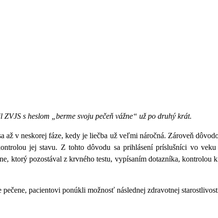
vil ZVJS s heslom
„berme svoju pečeň vážne“
už po druhý krát.
a až v neskorej fáze, kedy je liečba už veľmi náročná. Zároveň dôvodo
ntrolou jej stavu. Z tohto dôvodu sa prihlásení príslušníci vo vek
ene, ktorý pozostával z krvného testu, vypísaním dotazníka, kontrolou
e pečene, pacientovi ponúkli možnosť následnej zdravotnej starostlivos