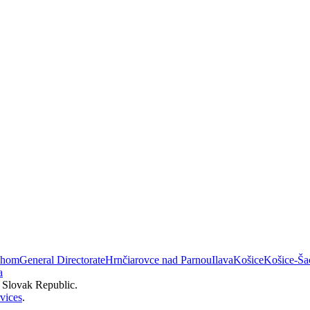
áhom
General Directorate
Hrnčiarovce nad Parnou
Ilava
Košice
Košice-Ša
a
e Slovak Republic.
vices
.