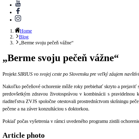
Home
Blog
„Berme svoju pečeň vážne“
„Berme svoju pečeň vážne“
Projekt
SIRIUS
vo svojej ceste po Slovensku pre veľký záujem navští
Nakoľko pečeňové ochorenie môže roky prebiehať skryto a prejaviť s
predovšetkým zdravou životosprávou v kombinácii s pravidelnou ko
riaditeľstva ZVJS spoločne otestovali prostredníctvom skríningu peč
pečene a na záver konzultáciou s doktorkou.
Pokiaľ počas vyšetrenia v rámci uvedeného programu zistili ochoreni
Article photo