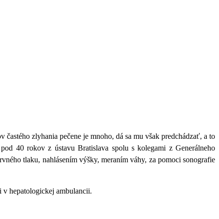
v častého zlyhania pečene je mnoho, dá sa mu však predchádzať, a to
u pod 40 rokov z ústavu Bratislava spolu s kolegami z Generálneho
 krvného tlaku, nahlásením výšky, meraním váhy, za pomoci sonografie
ti v hepatologickej ambulancii.