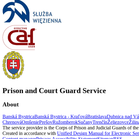
Prison and Court Guard Service
About
Banská Bystrica
Banská Bystrica - Kraľová
Bratislava
Dubnica nad V
Chrenová
Omšenie
Prešov
Ružomberok
Sučany
Trenčín
Želiezovce
Žilin
The service provider is the Corps of Prison and Judicial Guards of th
Created in accordance with
Unified Design Manual for Electronic Ser
Content manager
Privacy
Accessibility Statement
Sitemap
RSS