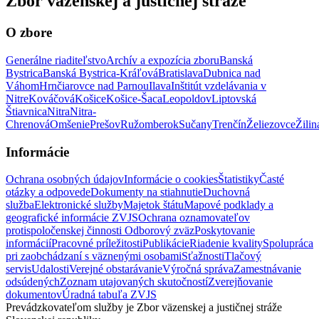
Zbor väzenskej a justičnej stráže
O zbore
Generálne riaditeľstvo
Archív a expozícia zboru
Banská
Bystrica
Banská Bystrica-Kráľová
Bratislava
Dubnica nad
Váhom
Hrnčiarovce nad Parnou
Ilava
Inštitút vzdelávania v
Nitre
Kováčová
Košice
Košice-Šaca
Leopoldov
Liptovská
Štiavnica
Nitra
Nitra-
Chrenová
Omšenie
Prešov
Ružomberok
Sučany
Trenčín
Želiezovce
Žilin
Informácie
Ochrana osobných údajov
Informácie o cookies
Štatistiky
Časté
otázky a odpovede
Dokumenty na stiahnutie
Duchovná
služba
Elektronické služby
Majetok štátu
Mapové podklady a
geografické informácie ZVJS
Ochrana oznamovateľov
protispoločenskej činnosti
Odborový zväz
Poskytovanie
informácií
Pracovné príležitosti
Publikácie
Riadenie kvality
Spolupráca
pri zaobchádzaní s väznenými osobami
Sťažnosti
Tlačový
servis
Udalosti
Verejné obstarávanie
Výročná správa
Zamestnávanie
odsúdených
Zoznam utajovaných skutočností
Zverejňovanie
dokumentov
Úradná tabuľa ZVJS
Prevádzkovateľom služby je Zbor väzenskej a justičnej stráže