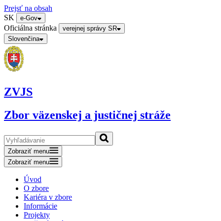
Prejsť na obsah
SK
e-Gov
Oficiálna stránka
verejnej správy SR
Slovenčina
ZVJS
Zbor väzenskej a justičnej stráže
Zobraziť menu
Zobraziť menu
Úvod
O zbore
Kariéra v zbore
Informácie
Projekty