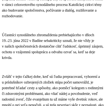
v rámci celosvetového synodálneho procesu Katolíckej cirkvi témy
ako budovanie spoločenstva, počúvanie a dialóg, rozlišovanie a
rozhodovanie.
Účastníci synodálneho zhromaždenia prebiehajúceho v dňoch
19.-23. júna 2022 v Badíne sebakriticky uznali, že
nie vždy je
v našich spoločenstvách dostatočne cítiť ľudskosť, úprimný záujem,
ochotu o vzájomnú spoluprácu a odvahu ozvať sa, keď sa deje
krivda
.
Zvlášť v tejto ťažkej dobe, keď sú ľudia prepracovaní, vyhorení a
u príslušníkov ozbrojených zložiek stúpa počet samovrážd, je
potrebné hľadať cesty a spôsoby, ako pomôcť kolegom s rodinnými
či zdravotnými problémami, ako vliať nádej a povzbudenie, veď
radostnú zvesť, čiže evanjelium tu už máme vyše dvetisíc rokov, ale
mnohí o nej veľa nepočuli, a sú teda neveriaci skôr z neznalosti, ako