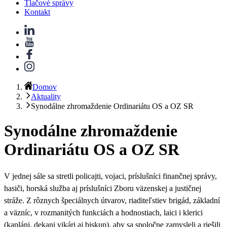
Tlačové správy
Kontakt
Domov
Aktuality
Synodálne zhromaždenie Ordinariátu OS a OZ SR
Synodálne zhromaždenie
Ordinariátu OS a OZ SR
V jednej sále sa stretli
policajti, vojaci, príslušníci finančnej správy,
hasiči, horská služba aj príslušníci Zboru väzenskej a justičnej
stráže
. Z rôznych špeciálnych útvarov, riaditeľstiev brigád, základní
a väzníc, v rozmanitých funkciách a hodnostiach, laici i klerici
(kapláni, dekani vikári aj biskup), aby sa spoločne zamysleli a riešili