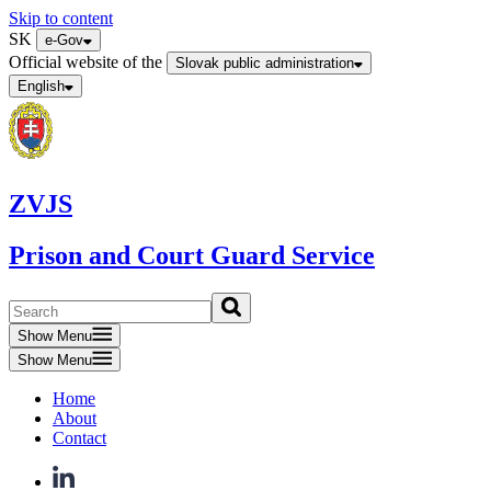
Skip to content
SK
e-Gov
Official website of the
Slovak public administration
English
ZVJS
Prison and Court Guard Service
Show Menu
Show Menu
Home
About
Contact