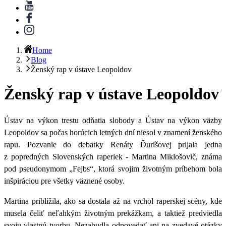
Home
Blog
Ženský rap v ústave Leopoldov
Ženský rap v ústave Leopoldov
Ústav na výkon trestu odňatia slobody a Ústav na výkon väzby
Leopoldov sa počas horúcich letných dní niesol v znamení ženského
rapu.
Pozvanie do debatky Renáty Ďurišovej prijala jedna
z popredných Slovenských raperiek - Martina Miklošovič, známa
pod pseudonymom „Fejbs“
, ktorá svojim životným príbehom bola
inšpiráciou pre všetky väznené osoby.
Martina priblížila, ako sa dostala až na vrchol raperskej scény, kde
musela čeliť neľahkým životným prekážkam, a taktiež predviedla
svoju vlastnú tvorbu. Nezabudla odpovedať ani na zvedavé otázky