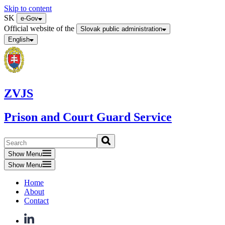
Skip to content
SK
e-Gov
Official website of the
Slovak public administration
English
ZVJS
Prison and Court Guard Service
Show Menu
Show Menu
Home
About
Contact