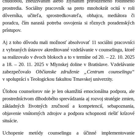
chudobou, zneužívaním alebo zlyhaním prirodzeného rodinného
prostredia. Sociálny pracovník sa preto mnohokrát ocitá v roli
dôverníka, učiteľa, sprostredkovateľa, obhajcu, mediátora či
poradcu, čím narastá potreba osvojenia si rôznych poradenských
prístupov.
Aj z toho dôvodu mali možnosť absolvovať 11 sociálni pracovníci
z vybraných ústavov akreditované vzdelávanie v counselingu, ktoré
sa realizovalo v dvoch blokoch a to v termíne od 20. – 22. 10. 2025
a 18. – 20. 11. 2025 v Mlynskej doline v Bratislave. Vzdelávanie
zabezpečovalo
Občianske združenie „Centrum counselingu“
v spolupráci s Teologickou fakultou Trnavskej univerzity.
Úlohou counselorov nie je len okamžitá emocionálna podpora, ale
prostredníctvom dlhodobého sprevádzania aj rozvoj stratégie zmien,
základných životných zručností a kompetencií, sebapoznania,
objavenie vnútorných zdrojov a podpora schopnosti riešiť krízové
situácie.
Uchopenie metódy counselingu a účinné implementovanie