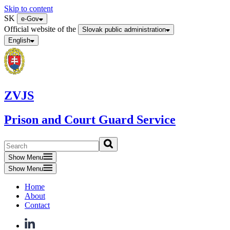
Skip to content
SK
e-Gov
Official website of the
Slovak public administration
English
ZVJS
Prison and Court Guard Service
Show Menu
Show Menu
Home
About
Contact