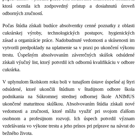
ktorá ocenila ich zodpovedný prístup a dosiahnutú úroveň
odborných zručností.
Počas štúdia získali budúce absolventky cenné poznatky z oblasti
cukrárskej výroby, technologických postupov, hygienických
zásad a organizácie práce. Nadobudnuté vedomosti a skúsenosti im
vytvorili predpoklady na uplatnenie sa v praxi po ukončení výkonu
trestu.
Úspešným absolvovaním záverečných skúšok odsúdené
získali výučný list, ktorý potvrdil ich odbornú kvalifikáciu v odbore
cukrárka.
V uplynulom školskom roku boli v tunajšom ústave úspešné aj štyri
odsúdené, ktoré ukončili štúdium v študijnom
odbore škola
podnikania na Súkromnej strednej odbornej škole ANIMUS
ukončené maturitnou skúškou
. Absolvovaním štúdia získali nové
vedomosti a zručnosti, ktoré môžu využiť pri svojom ďalšom
osobnom a profesijnom rozvoji. Ich úspech potvrdil význam
vzdelávania vo výkone trestu a jeho prínos pri príprave na návrat do
bežného života.