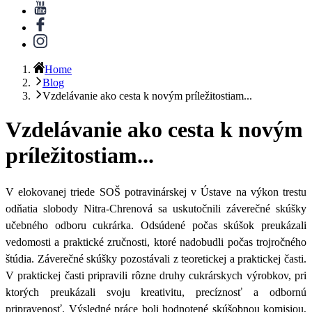
Home
Blog
Vzdelávanie ako cesta k novým príležitostiam...
Vzdelávanie ako cesta k novým
príležitostiam...
V
elokovanej triede SOŠ potravinárskej v Ústave na výkon trestu
odňatia slobody Nitra-Chrenová sa uskutočnili záverečné skúšky
učebného odboru cukrárka
. Odsúdené počas skúšok preukázali
vedomosti a praktické zručnosti, ktoré nadobudli počas trojročného
štúdia. Záverečné skúšky pozostávali z teoretickej a praktickej časti.
V praktickej časti pripravili rôzne druhy cukrárskych výrobkov, pri
ktorých preukázali svoju kreativitu, precíznosť a odbornú
pripravenosť. Výsledné práce boli hodnotené skúšobnou komisiou,