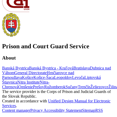
Prison and Court Guard Service
About
Banská Bystrica
Banská Bystrica - Kraľová
Bratislava
Dubnica nad
Váhom
General Directorate
Hrnčiarovce nad
Parnou
Ilava
Košice
Košice-Šaca
Leopoldov
Levoča
Liptovská
Štiavnica
Nitra Institute
Nitra-
Chrenová
Omšenie
Prešov
Ružomberok
Sučany
Trenčín
Želiezovce
Žilin
The service provider is the Corps of Prison and Judicial Guards of
the Slovak Republic.
Created in accordance with
Unified Design Manual for Electronic
Services
.
Content manager
Privacy
Accessibility Statement
Sitemap
RSS