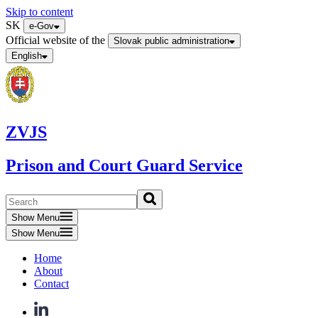
Skip to content
SK
e-Gov
Official website of the
Slovak public administration
English
ZVJS
Prison and Court Guard Service
Show Menu
Show Menu
Home
About
Contact