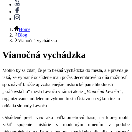
Home
Blog
Vianočná vychádzka
Vianočná vychádzka
Mohlo by sa zdať, že je to bežná vychádzka do mesta, ale pravda je
taká, že
vybrané odsúdené mali počas decembrového dňa
možnosť
spoznávať bližšie aj vzdialenejšie historické pamätihodnosti
„kráľovského“ mesta Levoča v rámci akcie
„Vianočná Levoča“
,
organizovanej oddelením výkonu trestu Ústavu na výkon trestu
odňatia slobody Levoča.
Odsúdené prešli viac ako päťkilometrovú trasu, na ktorej mohli
zažiť spojenie histórie s moderným umením v podobe
videoprojekcie na fasáde budovy mestského divadla a zároveň