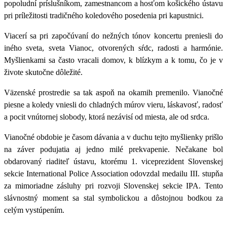
popoludní príslušníkom, zamestnancom a hosťom košického ústavu
pri príležitosti tradičného koledového posedenia pri kapustnici.
Viacerí sa pri započúvaní do nežných tónov koncertu preniesli do
iného sveta, sveta Vianoc, otvorených sŕdc, radosti a harmónie.
Myšlienkami sa často vracali domov, k blízkym a k tomu, čo je v
živote skutočne dôležité.
Väzenské prostredie sa tak aspoň na okamih premenilo. Vianočné
piesne a koledy vniesli do chladných múrov vieru, láskavosť, radosť
a pocit vnútornej slobody, ktorá nezávisí od miesta, ale od srdca.
Vianočné obdobie je časom dávania a v duchu tejto myšlienky prišlo
na záver podujatia aj jedno milé prekvapenie. Nečakane bol
obdarovaný riaditeľ ústavu, ktorému 1. viceprezident Slovenskej
sekcie International Police Association odovzdal medailu III. stupňa
za mimoriadne zásluhy pri rozvoji Slovenskej sekcie IPA. Tento
slávnostný moment sa stal symbolickou a dôstojnou bodkou za
celým vystúpením.