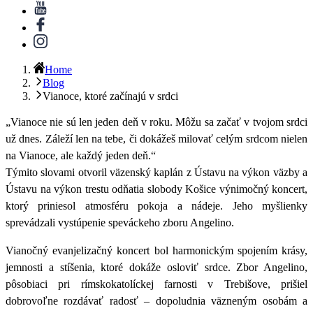
Home
Blog
Vianoce, ktoré začínajú v srdci
„Vianoce nie sú len jeden deň v roku. Môžu sa začať v tvojom srdci
už dnes. Záleží len na tebe, či dokážeš milovať celým srdcom nielen
na Vianoce, ale každý jeden deň.“
Týmito slovami otvoril väzenský kaplán z Ústavu na výkon väzby a
Ústavu na výkon trestu odňatia slobody Košice výnimočný koncert,
ktorý priniesol atmosféru pokoja a nádeje. Jeho myšlienky
sprevádzali vystúpenie speváckeho zboru Angelino.
Vianočný evanjelizačný koncert bol harmonickým spojením krásy,
jemnosti a stíšenia, ktoré dokáže osloviť srdce. Zbor Angelino,
pôsobiaci pri rímskokatolíckej farnosti v Trebišove, prišiel
dobrovoľne rozdávať radosť – dopoludnia väzneným osobám a