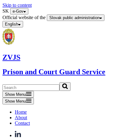
Skip to content
SK
e-Gov
Official website of the
Slovak public administration
English
ZVJS
Prison and Court Guard Service
Show Menu
Show Menu
Home
About
Contact