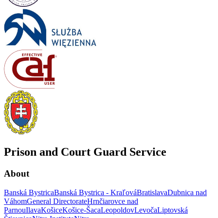
Prison and Court Guard Service
About
Banská Bystrica
Banská Bystrica - Kraľová
Bratislava
Dubnica nad
Váhom
General Directorate
Hrnčiarovce nad
Parnou
Ilava
Košice
Košice-Šaca
Leopoldov
Levoča
Liptovská