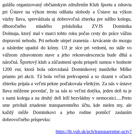
gulášu organizovaný občianskym združením Klub športu a zdravia
pri Ústave na výkon trestu odňatia slobody a Ústave na výkon
väzby Ilava,
sprevádzala aj dobrovoľná zbierka pre nášho kolegu,
dlhoročného mladého príslušníka ZVJS Dominika
Dolinaja, ktorý mal v marci tohto roku počas cesty do práce vážnu
dopravnú nehodu
. Pri nehode utrpel zranenia - krvácanie do mozgu
a následne upadol do kómy. Už je síce pri vedomí, no stále vo
vážnom zdravotnom stave a jeho rekonvalescencia bude dlhá a
náročná. Športový klub a zúčastnení spolu prispeli sumou v hodnote
1200 eur, ktorá bola odovzdaná Dominikovej manželke Miške
priamo pri akcii. Tá bola veľmi prekvapená a so slzami v očiach
zbierku prijala a veľmi pekne poďakovala všetkým. Za nás v ústave
Ilava môžeme povedať, že sa nás to veľmi dotýka, jeden deň tu je
s nami kolega a na druhý deň leží bezvládny v nemocnici.....Preto
sme privítali zriadenie
transparentného účtu, kde nielen my, ale
každý môže Dominikovi a jeho rodine pomôcť
zaslaním
dobrovoľného príspevku:
https://ib.vub.sk/pch/transparentne-ucty?