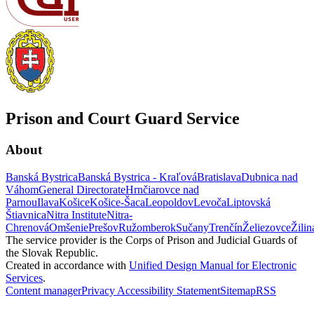
Prison and Court Guard Service
About
Banská Bystrica
Banská Bystrica - Kraľová
Bratislava
Dubnica nad
Váhom
General Directorate
Hrnčiarovce nad
Parnou
Ilava
Košice
Košice-Šaca
Leopoldov
Levoča
Liptovská
Štiavnica
Nitra Institute
Nitra-
Chrenová
Omšenie
Prešov
Ružomberok
Sučany
Trenčín
Želiezovce
Žilin
The service provider is the Corps of Prison and Judicial Guards of
the Slovak Republic.
Created in accordance with
Unified Design Manual for Electronic
Services
.
Content manager
Privacy
Accessibility Statement
Sitemap
RSS