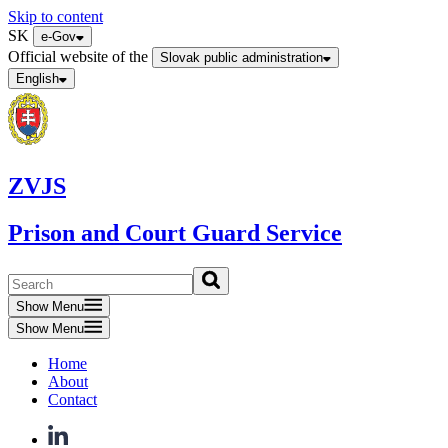
Skip to content
SK
e-Gov
Official website of the
Slovak public administration
English
ZVJS
Prison and Court Guard Service
Show Menu
Show Menu
Home
About
Contact