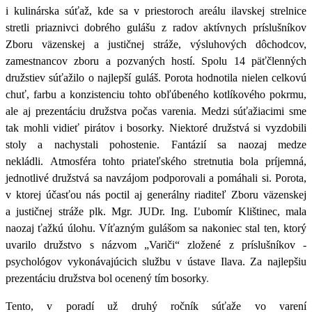
i kulinárska súťaž, kde sa v priestoroch areálu ilavskej strelnice
stretli priaznivci dobrého gulášu z radov aktívnych príslušníkov
Zboru väzenskej a justičnej stráže, výsluhových dôchodcov,
zamestnancov zboru a pozvaných hostí.
Spolu 14 päťčlenných
družstiev súťažilo o najlepší guláš.
Porota hodnotila nielen celkovú
chuť, farbu a konzistenciu tohto obľúbeného kotlíkového pokrmu,
ale aj prezentáciu družstva počas varenia. Medzi súťažiacimi sme
tak mohli vidieť pirátov i bosorky. Niektoré družstvá si vyzdobili
stoly a nachystali pohostenie. Fantázií sa naozaj medze
nekládli. Atmosféra tohto priateľského stretnutia bola príjemná,
jednotlivé družstvá sa navzájom podporovali a pomáhali si.
Porota,
v ktorej účasťou nás poctil aj generálny riaditeľ Zboru väzenskej
a justičnej stráže plk. Mgr. JUDr. Ing. Ľubomír Klištinec, mala
naozaj ťažkú úlohu.
Víťazným gulášom sa nakoniec stal ten, ktorý
uvarilo družstvo s názvom „Variči“ zložené z príslušníkov -
psychológov vykonávajúcich službu v ústave Ilava. Za najlepšiu
prezentáciu družstva bol ocenený tím bosorky
.
Tento, v poradí už druhý ročník súťaže vo varení