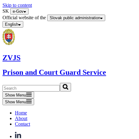
Skip to content
SK
e-Gov
Official website of the
Slovak public administration
English
ZVJS
Prison and Court Guard Service
Show Menu
Show Menu
Home
About
Contact