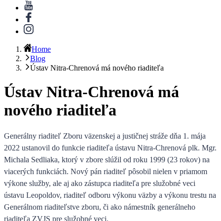
Home
Blog
Ústav Nitra-Chrenová má nového riaditeľa
Ústav Nitra-Chrenová má
nového riaditeľa
Generálny riaditeľ Zboru väzenskej a justičnej stráže dňa
1. mája
2022 ustanovil do funkcie riaditeľa
ústavu Nitra-Chrenová
plk. Mgr.
Michala Sedliaka,
ktorý v zbore slúžil od roku 1999 (23 rokov) na
viacerých funkciách. Nový pán riaditeľ pôsobil nielen v priamom
výkone služby, ale aj ako zástupca riaditeľa pre služobné veci
ústavu Leopoldov, riaditeľ odboru výkonu väzby a výkonu trestu na
Generálnom riaditeľstve zboru, či ako námestník generálneho
riaditeľa ZVJS pre služobné veci.