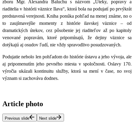
zboru Mgr. Alexandra Baluchu s názvom „Úteky, popravy a
riaditelia v histórii väznice Ilava“, ktorá bola na podujatí po prvýkrát
predstavená verejnosti. Kniha ponúka pohľad na menej známe, no o
to zaujímavejšie momenty z histórie ilavskej väznice – od
dramatických útekov, cez pôsobenie jej riaditeľov až po kapitoly
venované popravám, ktoré pripomínajú, že dejiny väznice sa
dotýkajú aj osudov ľudí, nie vždy spravodlivo posudzovaných.
Podujatie nebolo len pohľadom do histórie ústavu a jeho vývoja, ale
aj pripomenutím jeho pevného miesta v spoločnosti. Oslavy 170.
výročia ukázali kontinuitu služby, ktorá sa mení v čase, no svoj
význam si zachováva dodnes.
Article photo
Previous slide
Next slide