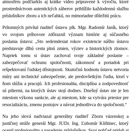
atmosféru podčiarklo aj krátke video pripravené k výročiu, ktoré
prostredníctvom autentických záberov priblížilo každodennú službu
príslušníkov zboru a ich neľahkú, no mimoriadne dôležitú prácu.
Prítomných privítal riaditeľ ústavu plk. Mgr. Radomír Janík, ktorý
vo svojom príhovore zdôraznil význam histórie aj súčasného
poslania ústavu: „Sto sedemdesiat rokov existencie nášho ústavu
predstavuje dlhú cestu plnú zmien, výziev a historických zlomov.
Napriek tomu si ústav zachoval svoje základné poslanie –
zabezpečovať ochranu spoločnosti, zákonnosť a poriadok pri
rešpektovaní ľudskej dôstojnosti. Skutočnú hodnotu ústavu netvoria
múry ani technické zabezpečenie, ale predovšetkým ľudia, ktorí v
ňom slúžia a pracujú. Ich profesionalita, disciplína a zodpovednosť
sú piliermi, na ktorých ústav stojí dodnes. Dnešný ústav nie je len
miestom výkonu sankcie, ale aj miestom, kde sa vytvára priestor pre
resocializáciu, zmenu postojov a návrat jednotlivca do spoločnosti.“
Na jeho slová nadviazal generálny riaditeľ Zboru väzenskej a
justičnej stráže generál Mgr. JUDr. Ing. Ľubomír Klištinec, ktorý
ocenil profesionalitu a nasadenie príslušníkov. Svoj pohľad pridali aj