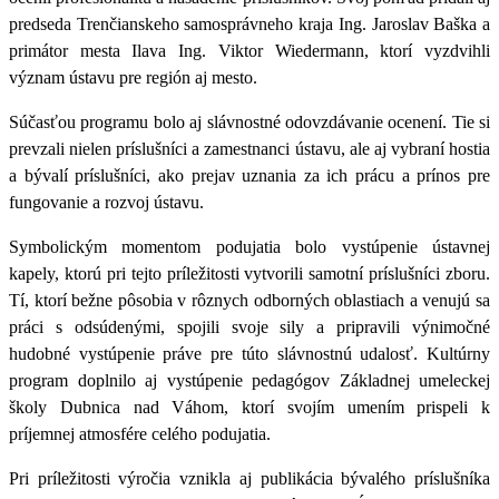
predseda Trenčianskeho samosprávneho kraja Ing. Jaroslav Baška a
primátor mesta Ilava Ing. Viktor Wiedermann, ktorí vyzdvihli
význam ústavu pre región aj mesto.
Súčasťou programu bolo aj slávnostné odovzdávanie ocenení. Tie si
prevzali nielen príslušníci a zamestnanci ústavu, ale aj vybraní hostia
a bývalí príslušníci, ako prejav uznania za ich prácu a prínos pre
fungovanie a rozvoj ústavu.
Symbolickým momentom podujatia bolo vystúpenie ústavnej
kapely, ktorú pri tejto príležitosti vytvorili samotní príslušníci zboru.
Tí, ktorí bežne pôsobia v rôznych odborných oblastiach a venujú sa
práci s odsúdenými, spojili svoje sily a pripravili výnimočné
hudobné vystúpenie práve pre túto slávnostnú udalosť. Kultúrny
program doplnilo aj vystúpenie pedagógov Základnej umeleckej
školy Dubnica nad Váhom, ktorí svojím umením prispeli k
príjemnej atmosfére celého podujatia.
Pri príležitosti výročia vznikla aj publikácia bývalého príslušníka