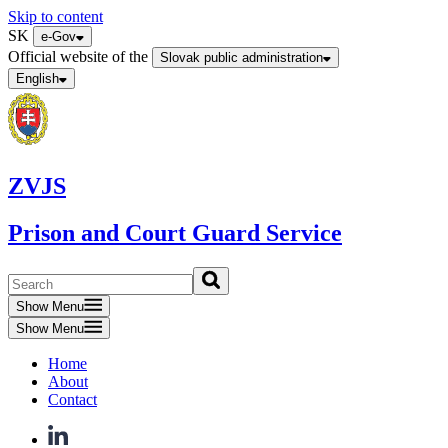
Skip to content
SK
e-Gov
Official website of the
Slovak public administration
English
ZVJS
Prison and Court Guard Service
Show Menu
Show Menu
Home
About
Contact