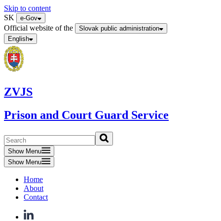
Skip to content
SK
e-Gov
Official website of the
Slovak public administration
English
ZVJS
Prison and Court Guard Service
Show Menu
Show Menu
Home
About
Contact