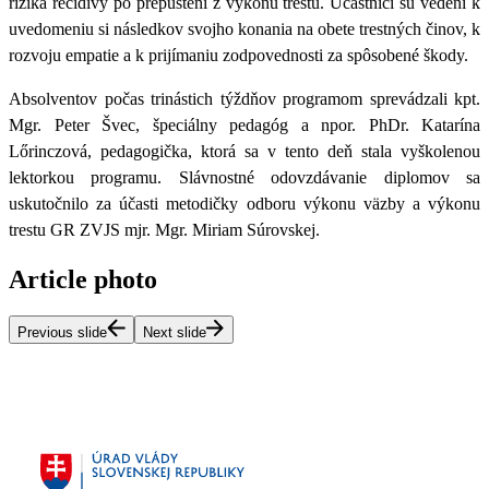
rizika recidívy po prepustení z výkonu trestu. Účastníci sú vedení k
uvedomeniu si následkov svojho konania na obete trestných činov, k
rozvoju empatie a k prijímaniu zodpovednosti za spôsobené škody.
Absolventov počas trinástich týždňov programom sprevádzali kpt.
Mgr. Peter Švec, špeciálny pedagóg a npor. PhDr. Katarína
Lőrinczová, pedagogička, ktorá sa v tento deň stala vyškolenou
lektorkou programu. Slávnostné odovzdávanie diplomov sa
uskutočnilo za účasti metodičky odboru výkonu väzby a výkonu
trestu GR ZVJS mjr. Mgr. Miriam Súrovskej.
Article photo
Previous slide
Next slide