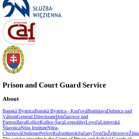
Prison and Court Guard Service
About
Banská Bystrica
Banská Bystrica - Kraľová
Bratislava
Dubnica nad
Váhom
General Directorate
Hrnčiarovce nad
Parnou
Ilava
Košice
Košice-Šaca
Leopoldov
Levoča
Liptovská
Štiavnica
Nitra Institute
Nitra-
Chrenová
Omšenie
Prešov
Ružomberok
Sučany
Trenčín
Želiezovce
Žilin
The service provider is the Corps of Prison and Judicial Guards of