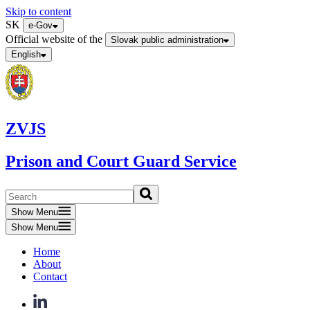
Skip to content
SK
e-Gov
Official website of the
Slovak public administration
English
ZVJS
Prison and Court Guard Service
Show Menu
Show Menu
Home
About
Contact