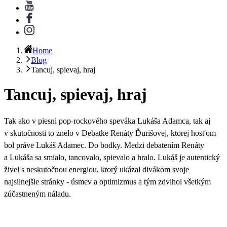
Home
Blog
Tancuj, spievaj, hraj
Tancuj, spievaj, hraj
Tak ako v piesni pop-rockového speváka Lukáša Adamca, tak aj
v skutočnosti to znelo v
Debatke Renáty Ďurišovej
, ktorej hosťom
bol práve
Lukáš Adamec
. Do bodky. Medzi debatením Renáty
a Lukáša sa smialo, tancovalo, spievalo a hralo. Lukáš je autentický
živel s neskutočnou energiou, ktorý ukázal divákom svoje
najsilnejšie stránky - úsmev a optimizmus a tým zdvihol všetkým
zúčastneným náladu.