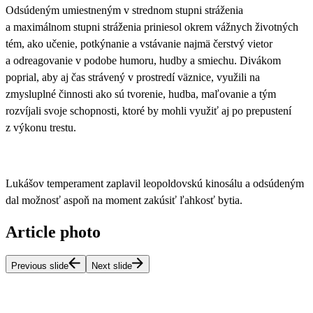
Odsúdeným umiestneným v strednom stupni stráženia
a maximálnom stupni stráženia priniesol okrem vážnych životných
tém
, ako učenie, potkýnanie a vstávanie najmä čerstvý vietor
a odreagovanie v podobe humoru, hudby a smiechu. Divákom
poprial, aby aj čas strávený v prostredí väznice, využili na
zmysluplné činnosti ako sú tvorenie, hudba, maľovanie a tým
rozvíjali svoje schopnosti, ktoré by mohli využiť aj po prepustení
z výkonu trestu.
Lukášov temperament zaplavil leopoldovskú kinosálu
a odsúdeným
dal možnosť aspoň na moment zakúsiť ľahkosť bytia.
Article photo
Previous slide
Next slide