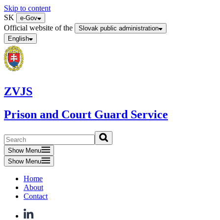
Skip to content
SK
e-Gov
Official website of the
Slovak public administration
English
ZVJS
Prison and Court Guard Service
Show Menu
Show Menu
Home
About
Contact