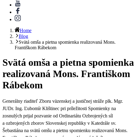
Home
Blog
Svätá omša a pietna spomienka realizovaná Mons.
Františkom Rábekom
Svätá omša a pietna spomienka
realizovaná Mons. Františkom
Rábekom
Generálny riaditeľ Zboru väzenskej a justičnej stráže plk. Mgr.
JUDr. Ing. Ľubomír Klištinec pri príležitosti Spomienky na
zosnulých prijal pozvanie od Ordinariátu Ozbrojených síl
a ozbrojených zborov Slovenskej republiky v Katedrále sv.
Šebastiána na svätú omšu a pietnu spomienku realizovanú Mons.