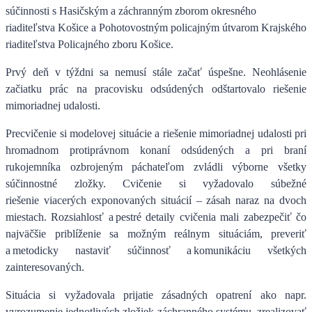
súčinnosti s Hasičským a záchranným zborom okresného
riaditeľstva Košice a Pohotovostným policajným útvarom Krajského
riaditeľstva Policajného zboru Košice.
Prvý deň v týždni sa nemusí stále začať úspešne. Neohlásenie
začiatku prác na pracovisku odsúdených odštartovalo riešenie
mimoriadnej udalosti.
Precvičenie si modelovej situácie a
riešenie mimoriadnej udalosti pri
hromadnom protiprávnom konaní odsúdených a pri braní
rukojemníka ozbrojeným páchateľom zvládli výborne všetky
súčinnostné zložky
. Cvičenie si vyžadovalo súbežné
riešenie viacerých exponovaných situácií – zásah naraz na dvoch
miestach. Rozsiahlosť a pestré detaily cvičenia mali zabezpečiť čo
najväčšie priblíženie sa možným reálnym situáciám, preveriť
a metodicky nastaviť súčinnosť a komunikáciu všetkých
zainteresovaných.
Situácia si vyžadovala prijatie zásadných opatrení ako napr.
vyrozumenie jednotlivých zložiek záchranného systému, zrealizovať