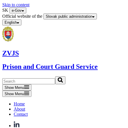
Skip to content
SK
e-Gov
Official website of the
Slovak public administration
English
ZVJS
Prison and Court Guard Service
Show Menu
Show Menu
Home
About
Contact