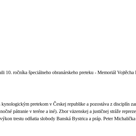
li 10. ročníka špeciálneho obranárskeho preteku - Memoriál Vojtěcha 
 kynologickým pretekom v Českej republike a pozostáva z disciplín z
, nočné pátranie v teréne a iné). Zbor väzenskej a justičnej stráže repr
kon trestu odňatia slobody Banská Bystrica a práp. Peter Michalička