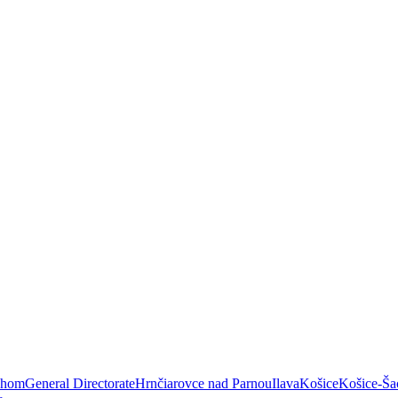
áhom
General Directorate
Hrnčiarovce nad Parnou
Ilava
Košice
Košice-Ša