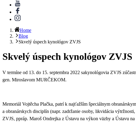
Home
Blog
Skvelý úspech kynológov ZVJS
Skvelý úspech kynológov ZVJS
V termíne od 13. do 15. septembra 2022 sakynológovia ZVJS zúčastni
gen. Miroslavom MURČEKOM.
Memoriál Vojtěcha Plačka, patrí k najťažším špeciálnym obranárskym
a obranárskych disciplín (napr. zadržanie osoby, likvidácia výtržnosti
ZVJS, ppráp. Maroš Ondrejka z Ústavu na výkon väzby a Ústavu na vý