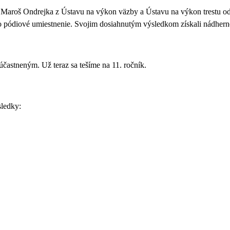
 Maroš Ondrejka
z Ústavu na výkon väzby a Ústavu na výkon trestu o
lo pódiové umiestnenie. Svojim dosiahnutým výsledkom
získali nádhern
častneným. Už teraz sa tešíme na 11. ročník.
sledky: