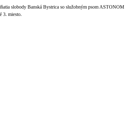
dňatia slobody Banská Bystrica
so služobným psom ASTONOM
é 3. miesto.