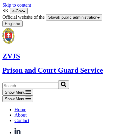
Skip to content
SK
e-Gov
Official website of the
Slovak public administration
English
ZVJS
Prison and Court Guard Service
Show Menu
Show Menu
Home
About
Contact