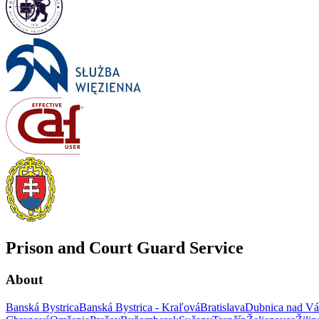
Prison and Court Guard Service
About
Banská Bystrica
Banská Bystrica - Kraľová
Bratislava
Dubnica nad V