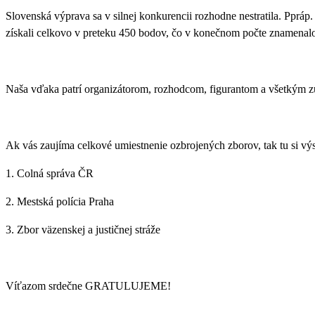
Slovenská výprava sa v silnej konkurencii rozhodne nestratila.
Ppráp.
získali celkovo v preteku 450 bodov, čo v konečnom počte znamena
Naša vďaka patrí organizátorom, rozhodcom, figurantom a všetkým zú
Ak vás zaujíma celkové umiestnenie ozbrojených zborov, tak tu si vý
1. Colná správa ČR
2. Mestská polícia Praha
3. Zbor väzenskej a justičnej stráže
Víťazom srdečne GRATULUJEME!