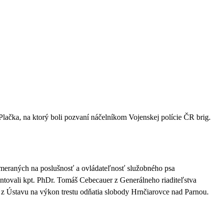
Plačka
, na ktorý boli pozvaní náčelníkom Vojenskej polície ČR brig.
ameraných na poslušnosť a ovládateľnosť služobného psa
ezentovali kpt. PhDr. Tomáš Cebecauer z Generálneho riaditeľstva
 z Ústavu na výkon trestu odňatia slobody Hrnčiarovce nad Parnou.