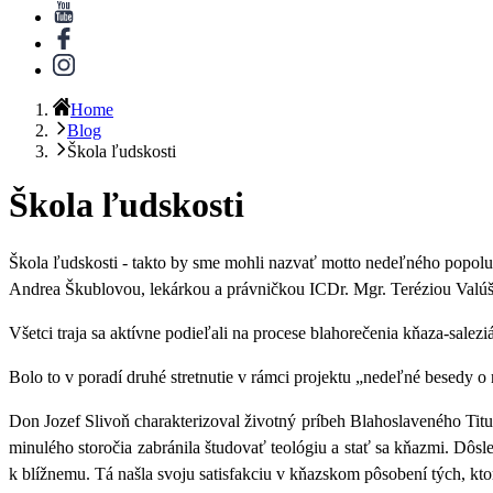
Home
Blog
Škola ľudskosti
Škola ľudskosti
Škola ľudskosti -
takto by sme mohli nazvať motto nedeľného popo
Andrea Škublovou, lekárkou a právničkou ICDr. Mgr. Teréziou Valú
Všetci traja sa aktívne podieľali na procese blahorečenia kňaza-salez
Bolo to v poradí druhé stretnutie v rámci projektu „nedeľné besedy
Don Jozef Slivoň charakterizoval životný príbeh Blahoslaveného Tit
minulého storočia zabránila študovať teológiu a stať sa kňazmi. Dôsl
k blížnemu. Tá našla svoju satisfakciu v kňazskom pôsobení tých, k