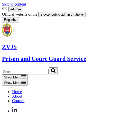
Skip to content
SK
e-Gov
Official website of the
Slovak public administration
English
ZVJS
Prison and Court Guard Service
Show Menu
Show Menu
Home
About
Contact