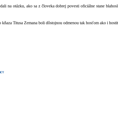
i na otázku, ako sa z človeka dobrej povesti oficiálne stane blahosl
o kňaza Titusa Zemana boli dôstojnou odmenou tak hosťom ako i hosti