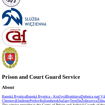
Prison and Court Guard Service
About
Banská Bystrica
Banská Bystrica - Kraľová
Bratislava
Dubnica nad V
Chrenová
Omšenie
Prešov
Ružomberok
Sučany
Trenčín
Želiezovce
Žilin
The service provider is the Corps of Prison and Judicial Guards of th