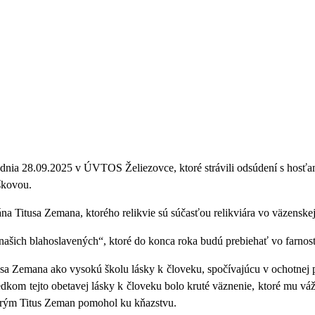
ludnia 28.09.2025 v ÚVTOS Želiezovce, ktoré strávili odsúdení s h
škovou.
iána Titusa Zemana, ktorého relikvie sú súčasťou relikviára vo väzenske
 o našich blahoslavených“, ktoré do konca roka budú prebiehať vo farn
usa Zemana ako vysokú školu lásky k človeku, spočívajúcu v ochotnej
edkom tejto obetavej lásky k človeku bolo kruté väznenie, ktoré mu váž
torým Titus Zeman pomohol ku kňazstvu.