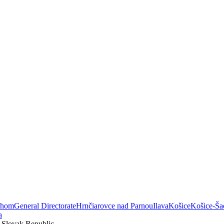
áhom
General Directorate
Hrnčiarovce nad Parnou
Ilava
Košice
Košice-Ša
a
e Slovak Republic.