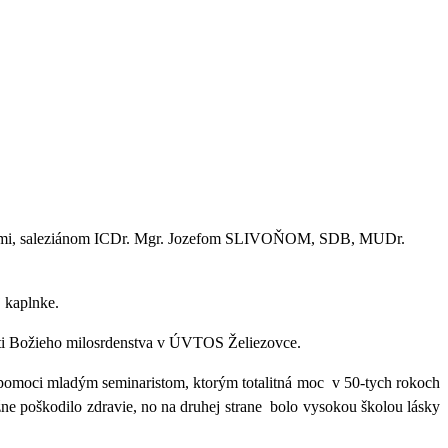
osťami, saleziánom ICDr. Mgr. Jozefom SLIVOŇOM, SDB, MUDr.
j kaplnke.
osti Božieho milosrdenstva v ÚVTOS Želiezovce.
 pomoci mladým seminaristom, ktorým totalitná moc
v 50-tych rokoch
ne poškodilo zdravie, no na druhej strane
bolo vysokou školou lásky