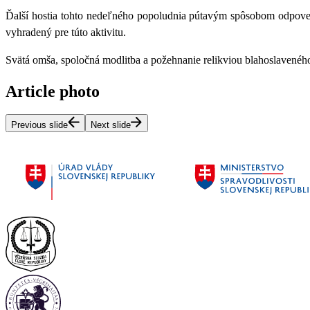
Ďalší hostia tohto nedeľného popoludnia pútavým spôsobom odpovedal
vyhradený pre túto aktivitu.
Svätá omša, spoločná modlitba a požehnanie relikviou blahoslavenéh
Article photo
Previous slide
Next slide