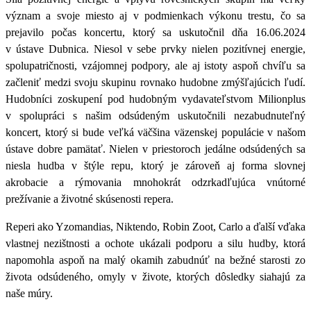
význam a svoje miesto aj v podmienkach výkonu trestu, čo sa
prejavilo počas koncertu, ktorý sa uskutočnil
dňa 16.06.2024
v ústave Dubnica.
Niesol v sebe prvky nielen pozitívnej energie,
spolupatričnosti, vzájomnej podpory, ale aj istoty aspoň chvíľu sa
začleniť medzi svoju skupinu rovnako hudobne zmýšľajúcich ľudí.
Hudobníci zoskupení pod hudobným vydavateľstvom Milionplus
v spolupráci s našim odsúdeným uskutočnili nezabudnuteľný
koncert, ktorý si bude veľká väčšina väzenskej populácie v našom
ústave dobre pamätať. Nielen v priestoroch jedálne odsúdených sa
niesla hudba v štýle repu, ktorý je zároveň aj forma slovnej
akrobacie a rýmovania mnohokrát odzrkadľujúca vnútorné
prežívanie a životné skúsenosti repera.
Reperi ako Yzomandias, Niktendo, Robin Zoot, Carlo
a ďalší vďaka
vlastnej nezištnosti a ochote ukázali podporu a silu hudby, ktorá
napomohla aspoň na malý okamih zabudnúť na bežné starosti zo
života odsúdeného, omyly v živote, ktorých dôsledky siahajú za
naše múry.