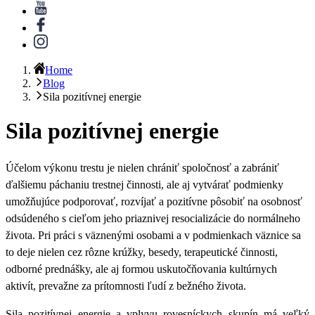
Home
Blog
Sila pozitívnej energie
Sila pozitívnej energie
Účelom výkonu trestu je nielen chrániť spoločnosť a zabrániť
ďalšiemu páchaniu trestnej činnosti, ale aj
vytvárať podmienky
umožňujúce podporovať, rozvíjať a
pozitívne pôsobiť
na osobnosť
odsúdeného s cieľom jeho priaznivej resocializácie do normálneho
života. Pri práci s väznenými osobami a v podmienkach väznice sa
to deje nielen cez rôzne krúžky, besedy, terapeutické činnosti,
odborné prednášky, ale aj formou uskutočňovania kultúrnych
aktivít, prevažne za prítomnosti ľudí z bežného života.
Sila pozitívnej energie a vplyvu rovesníckych skupín má veľký