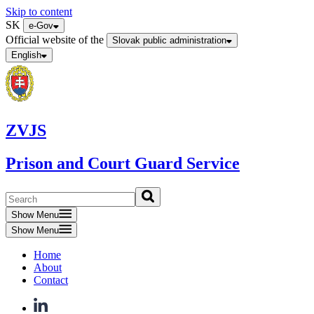
Skip to content
SK
e-Gov
Official website of the
Slovak public administration
English
ZVJS
Prison and Court Guard Service
Show Menu
Show Menu
Home
About
Contact