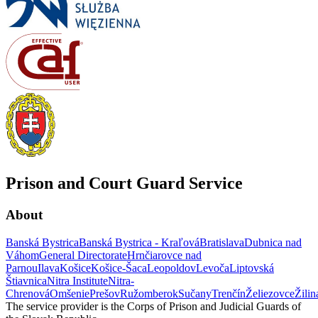
Prison and Court Guard Service
About
Banská Bystrica
Banská Bystrica - Kraľová
Bratislava
Dubnica nad
Váhom
General Directorate
Hrnčiarovce nad
Parnou
Ilava
Košice
Košice-Šaca
Leopoldov
Levoča
Liptovská
Štiavnica
Nitra Institute
Nitra-
Chrenová
Omšenie
Prešov
Ružomberok
Sučany
Trenčín
Želiezovce
Žilin
The service provider is the Corps of Prison and Judicial Guards of