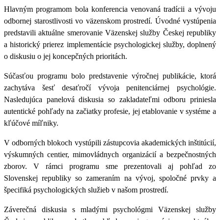
Hlavným programom bola konferencia venovaná tradícii a vývoju
odbornej starostlivosti vo väzenskom prostredí. Úvodné vystúpenia
predstavili aktuálne smerovanie Väzenskej služby Českej republiky
a historický prierez implementácie psychologickej služby, doplnený
o diskusiu o jej koncepčných prioritách.
Súčasťou programu bolo predstavenie výročnej publikácie, ktorá
zachytáva šesť desaťročí vývoja penitenciárnej psychológie.
Nasledujúca panelová diskusia so zakladateľmi odboru priniesla
autentické pohľady na začiatky profesie, jej etablovanie v systéme a
kľúčové míľniky.
V odborných blokoch vystúpili zástupcovia akademických inštitúcií,
výskumných centier, mimovládnych organizácií a bezpečnostných
zborov. V rámci programu sme prezentovali aj pohľad zo
Slovenskej republiky so zameraním na vývoj, spoločné prvky a
špecifiká psychologických služieb v našom prostredí.
Záverečná diskusia s mladými psychológmi Väzenskej služby