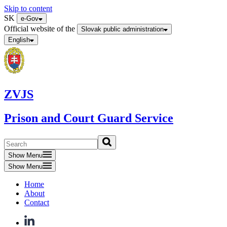
Skip to content
SK
e-Gov
Official website of the
Slovak public administration
English
ZVJS
Prison and Court Guard Service
Show Menu
Show Menu
Home
About
Contact