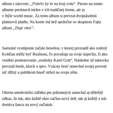
album s názvom:
„Poleťiv by’m na kraj svita
“
. Piesne na tomto
albume predstavil nielen v ich tradičnej forme, ale ja
v štýle world music. Za tento album si prevzal dvojnásobnú
platinovú platňu. Na konte má tiež spoločne so skupinou Fajta
album
„Duje vitor“.
Samotné vystúpenie začalo besedou, v ktorej prezradil ako rodený
Košičan môže byť Rusínom, čo považuje za svoje úspechy, či ako
vzniklo pomenovanie „rusínsky Karel Gott“. Následne už taktovku
prevzali husle, klavír a spev.
Vzácny hosť nenechal svojej povesti
nič dlžný a publikom hneď strhol na svoju nôtu.
Okrem umeleckého zážitku pre prítomných zanechal aj dôležitý
odkaz, že
tak, ako každé ráno začína nový deň, tak aj každý z nás
dostáva šancu na nový začiatok
.