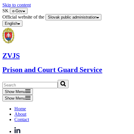
Skip to content
SK
e-Gov
Official website of the
Slovak public administration
English
ZVJS
Prison and Court Guard Service
Show Menu
Show Menu
Home
About
Contact