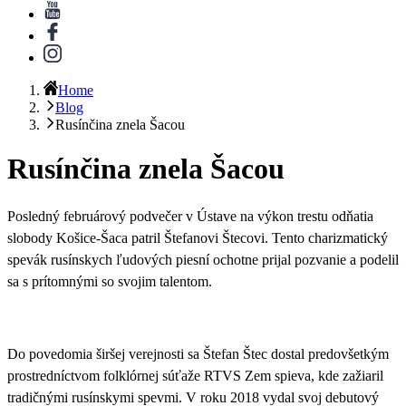
Home
Blog
Rusínčina znela Šacou
Rusínčina znela Šacou
Posledný februárový podvečer
v Ústave na výkon trestu odňatia
slobody Košice-Šaca patril Štefanovi Štecovi
. Tento charizmatický
spevák rusínskych ľudových piesní ochotne prijal pozvanie a podelil
sa s prítomnými so svojim talentom.
Do povedomia širšej verejnosti sa Štefan Štec dostal predovšetkým
prostredníctvom folklórnej súťaže RTVS Zem spieva, kde zažiaril
tradičnými rusínskymi spevmi.
V roku 2018 vydal svoj debutový