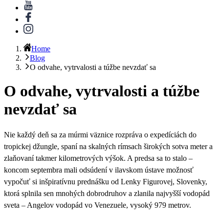
Home
Blog
O odvahe, vytrvalosti a túžbe nevzdať sa
O odvahe, vytrvalosti a túžbe
nevzdať sa
Nie každý deň sa za múrmi väznice rozpráva o expedíciách do
tropickej džungle, spaní na skalných rímsach širokých sotva meter a
zlaňovaní takmer kilometrových výšok. A predsa sa to stalo –
koncom septembra mali odsúdení v ilavskom ústave možnosť
vypočuť si inšpiratívnu prednášku od Lenky Figurovej, Slovenky,
ktorá splnila sen mnohých dobrodruhov a zlanila najvyšší vodopád
sveta – Angelov vodopád vo Venezuele, vysoký 979 metrov.