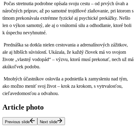
Počas stretnutia podrobne opísala svoju cestu – od prvých úvah a
náročných príprav, až po samotné trojdňové zlaňovanie, pri ktorom s
tímom prekonávala extrémne fyzické aj psychické prekážky. Nešlo
len o výkon samotný, ale aj o vnútornú silu a odhodlanie, ktoré boli
k úspechu nevyhnutné.
Prednáška sa dotkla nielen cestovania a adrenalínových zážitkov,
ale aj hlbších súvislostí. Ukázala, že každý človek má vo svojom
živote „vlastný vodopád“ – výzvu, ktorú musí prekonať, nech už má
akúkoľvek podobu.
Mnohých účastníkov oslovila a podnietila k zamysleniu nad tým,
ako možno meniť svoj život – krok za krokom, s vytrvalosťou,
cieľavedomosťou a odvahou.
Article photo
Previous slide
Next slide