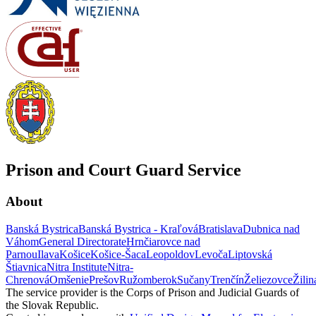
Prison and Court Guard Service
About
Banská Bystrica
Banská Bystrica - Kraľová
Bratislava
Dubnica nad
Váhom
General Directorate
Hrnčiarovce nad
Parnou
Ilava
Košice
Košice-Šaca
Leopoldov
Levoča
Liptovská
Štiavnica
Nitra Institute
Nitra-
Chrenová
Omšenie
Prešov
Ružomberok
Sučany
Trenčín
Želiezovce
Žilin
The service provider is the Corps of Prison and Judicial Guards of
the Slovak Republic.