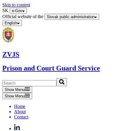
Skip to content
SK
e-Gov
Official website of the
Slovak public administration
English
ZVJS
Prison and Court Guard Service
Show Menu
Show Menu
Home
About
Contact