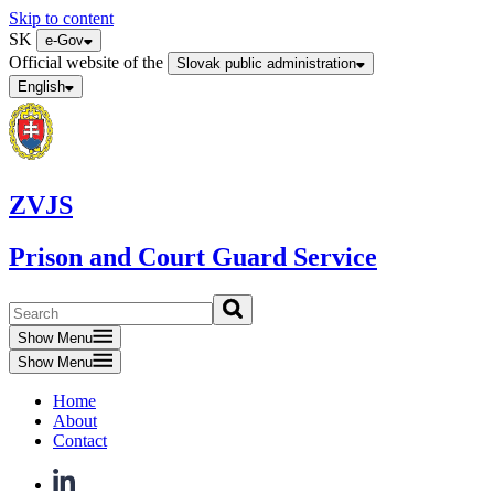
Skip to content
SK
e-Gov
Official website of the
Slovak public administration
English
ZVJS
Prison and Court Guard Service
Show Menu
Show Menu
Home
About
Contact