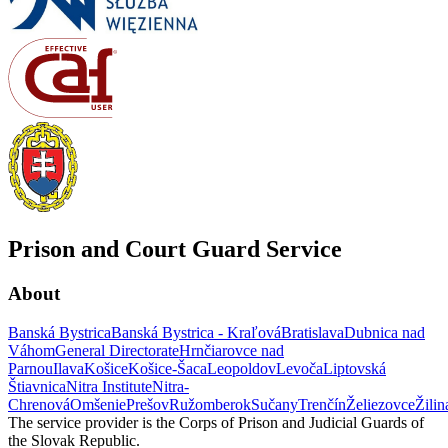
Prison and Court Guard Service
About
Banská Bystrica
Banská Bystrica - Kraľová
Bratislava
Dubnica nad
Váhom
General Directorate
Hrnčiarovce nad
Parnou
Ilava
Košice
Košice-Šaca
Leopoldov
Levoča
Liptovská
Štiavnica
Nitra Institute
Nitra-
Chrenová
Omšenie
Prešov
Ružomberok
Sučany
Trenčín
Želiezovce
Žilin
The service provider is the Corps of Prison and Judicial Guards of
the Slovak Republic.