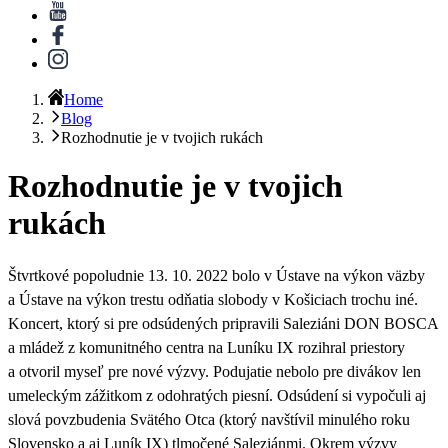
Home
Blog
Rozhodnutie je v tvojich rukách
Rozhodnutie je v tvojich
rukách
Štvrtkové popoludnie 13. 10. 2022 bolo v Ústave na výkon väzby
a Ústave na výkon trestu odňatia slobody v Košiciach trochu iné.
Koncert, ktorý si pre odsúdených pripravili Saleziáni DON BOSCA
a mládež z komunitného centra na Luníku IX rozihral priestory
a otvoril myseľ pre nové výzvy. Podujatie nebolo pre divákov len
umeleckým zážitkom z odohratých piesní. Odsúdení si vypočuli aj
slová povzbudenia Svätého Otca (ktorý navštívil minulého roku
Slovensko a aj Luník IX) tlmočené Saleziánmi. Okrem výzvy