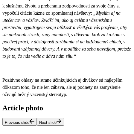
k slušnému životu a preberaniu zodpovednosti za svoje činy si
vypočuli citáciu kázne zo spomínanej návštevy:
„
Myslím aj na
utečencov a väzňov. Zvlášť im, ako aj celému väzenskému
prostrediu, vyjadrujem svoju blízkosť a všetkých vás pozývam, aby
ste prekonali strach, rany minulosti, s dôverou, krok za krokom: v
poctivej práci, v dôstojnosti zarábania si na každodenný chlieb, v
budovaní vzájomnej dôvery. A v modlitbe za seba navzájom, pretože
to je to, čo nás vedie a dáva nám silu.“
Pozitívne ohlasy na strane účinkujúcich aj divákov sú najlepším
dôkazom toho, že nie len zábava, ale aj podnety na zamyslenie
oživujú bežný väzenský stereotyp.
Article photo
Previous slide
Next slide