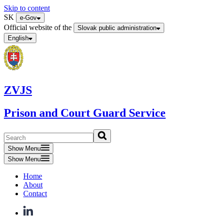
Skip to content
SK
e-Gov
Official website of the
Slovak public administration
English
ZVJS
Prison and Court Guard Service
Show Menu
Show Menu
Home
About
Contact