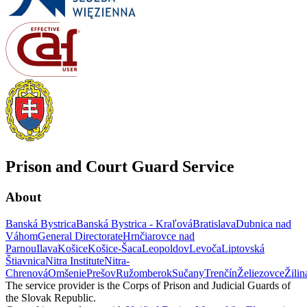
Prison and Court Guard Service
About
Banská Bystrica
Banská Bystrica - Kraľová
Bratislava
Dubnica nad
Váhom
General Directorate
Hrnčiarovce nad
Parnou
Ilava
Košice
Košice-Šaca
Leopoldov
Levoča
Liptovská
Štiavnica
Nitra Institute
Nitra-
Chrenová
Omšenie
Prešov
Ružomberok
Sučany
Trenčín
Želiezovce
Žilin
The service provider is the Corps of Prison and Judicial Guards of
the Slovak Republic.