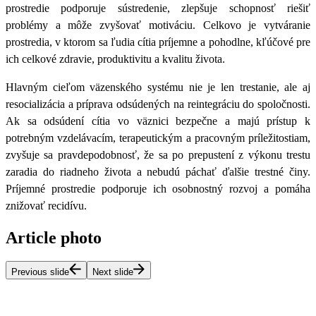
prostredie podporuje sústredenie, zlepšuje schopnosť riešiť
problémy a môže zvyšovať motiváciu. Celkovo je vytváranie
prostredia, v ktorom sa ľudia cítia príjemne a pohodlne, kľúčové pre
ich celkové zdravie, produktivitu a kvalitu života.
Hlavným cieľom väzenského systému nie je len trestanie, ale aj
resocializácia a príprava odsúdených na reintegráciu do spoločnosti.
Ak sa odsúdení cítia vo väznici bezpečne a majú prístup k
potrebným vzdelávacím, terapeutickým a pracovným príležitostiam,
zvyšuje sa pravdepodobnosť, že sa po prepustení z výkonu trestu
zaradia do riadneho života a nebudú páchať ďalšie trestné činy.
Príjemné prostredie podporuje ich osobnostný rozvoj a pomáha
znižovať recidívu.
Article photo
Previous slide
Next slide