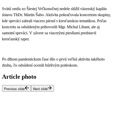
Svätú omšu zo Šiestej Veľkonočnej nedele slúžil väzenský kaplán
ústavu ThDr. Martin Šabo. Aktivita pokračovala koncertom skupiny,
kde speváci zahrali viacero piesní s kresťanskou tematikou. Počas
koncertu sa odsúdeným prihovorili Mgr. Michal Libant, ale aj
samotní speváci. V závere sa viacerými piesňami predstavil
kresťanský raper.
Po dlhom pandemickom čase išlo o prvú veľkú aktivitu takéhoto
druhu, čo odsúdení ocenili búrlivým potleskom
.
Article photo
Previous slide
Next slide