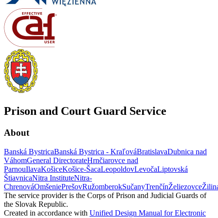
Prison and Court Guard Service
About
Banská Bystrica
Banská Bystrica - Kraľová
Bratislava
Dubnica nad
Váhom
General Directorate
Hrnčiarovce nad
Parnou
Ilava
Košice
Košice-Šaca
Leopoldov
Levoča
Liptovská
Štiavnica
Nitra Institute
Nitra-
Chrenová
Omšenie
Prešov
Ružomberok
Sučany
Trenčín
Želiezovce
Žilin
The service provider is the Corps of Prison and Judicial Guards of
the Slovak Republic.
Created in accordance with
Unified Design Manual for Electronic