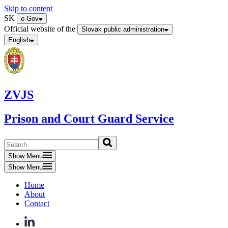
Skip to content
SK
e-Gov
Official website of the
Slovak public administration
English
ZVJS
Prison and Court Guard Service
Show Menu
Show Menu
Home
About
Contact