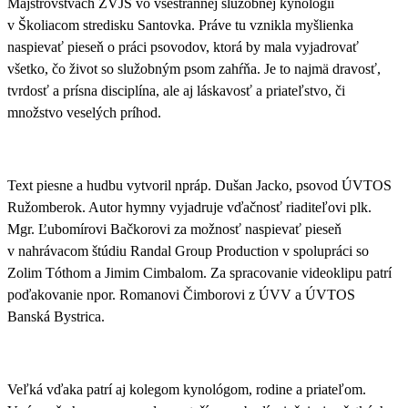
Majstrovstvách ZVJS vo všestrannej služobnej kynológii
v Školiacom stredisku Santovka. Práve tu vznikla myšlienka
naspievať
pieseň o práci psovodov, ktorá by mala vyjadrovať
všetko, čo život so služobným psom zahŕňa
. Je to najmä dravosť,
tvrdosť a prísna disciplína, ale aj láskavosť a priateľstvo, či
množstvo veselých príhod.
Text piesne a hudbu vytvoril npráp. Dušan Jacko, psovod ÚVTOS
Ružomberok. Autor hymny vyjadruje vďačnosť riaditeľovi plk.
Mgr. Ľubomírovi Bačkorovi za možnosť naspievať pieseň
v nahrávacom štúdiu Randal Group Production v spolupráci so
Zolim Tóthom a Jimim Cimbalom. Za spracovanie videoklipu patrí
poďakovanie npor. Romanovi Čimborovi z ÚVV a ÚVTOS
Banská Bystrica.
Veľká vďaka patrí aj kolegom kynológom, rodine a priateľom.