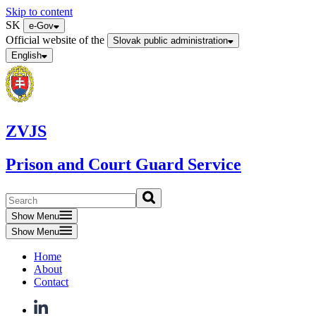
Skip to content
SK
e-Gov
Official website of the
Slovak public administration
English
ZVJS
Prison and Court Guard Service
Show Menu
Show Menu
Home
About
Contact