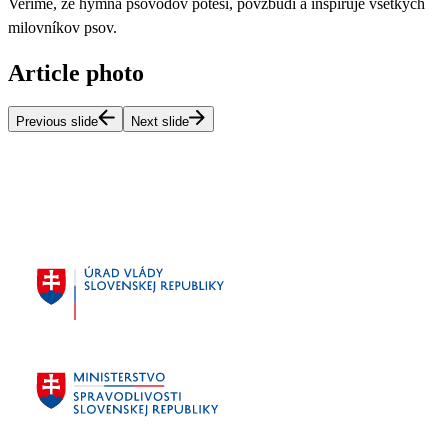
Veríme, že hymna psovodov poteší, povzbudí a inšpiruje všetkých
milovníkov psov.
Article photo
Previous slide
Next slide